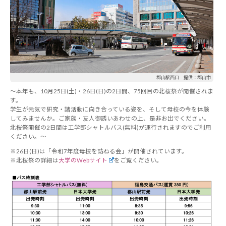
郡山駅西口 提供：郡山市
～本年も、10月25日(土)・26日(日)の2日間、75回目の北桜祭が開催されま
す。
学生が元気で研究・諸活動に向き合っている姿を、そして母校の今を体験
してみませんか。ご家族・友人御誘いあわせの上、是非お出でください。
北桜祭開催の2日間は工学部シャトルバス(無料)が運行されますのでご利用
ください。～
※26日(日)は「令和7年度母校を訪ねる会」が開催されています。
※北桜祭の詳細は
大学のWebサイト
をご覧ください。