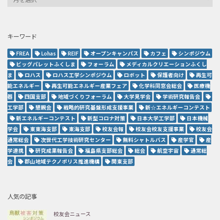
キーワード
FREA
Lohas
REIF
オープンキャンパス
カフェ
シンポジウム
ビッグパレットふくしま
フォーラム
メディカルクリエーションふくし
ま
ロハス
ロハス工学シンポジウム
ロボット
保護者向け
再生可
能エネルギー
再生可能エネルギー産業フェア
化学科同窓会総会
医療機
器
四国支部
地域づくりフォーラム
大学見学会
学術研究報告会
工学部
懇親会
戦略的研究基盤形成支援事業
新☆エネルギーコンテスト
新エネルギーコンテスト
新型コロナ対策
日本大学工学部
日本機械
学会
東東海支部
東海支部
校友会報
校友会校友支援事業
校友会
通常総会
次世代工学技術研究センター
無料シャトルバス
産学官
産
学連携
研究成果報告会
福島県支部総会
総会
航空宇宙
通常総
会
郡山地域テクノポリス推進機構
関東支部
人気の記事
校友会ニュース