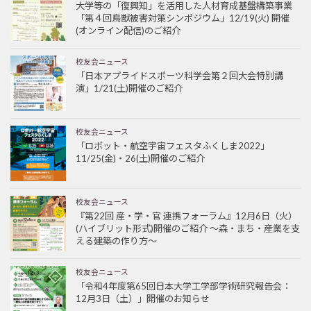
大学等の「復興知」を活用した人材育成基盤構築事業
「第４回鳥獣被害対策シンポジウム」12/19(火) 開催
(オンライン配信)のご紹介
校友会ニュース
「日本アプライドスポーツ科学会第２回大会特別講
演」1/21(土)開催のご紹介
校友会ニュース
「ロボット・航空宇宙フェスタふくしま2022」
11/25(金)・26(土)開催のご紹介
校友会ニュース
『第22回 産・学・官 連携フォーラム』12月6日（火）
(ハイブリット形式)開催のご紹介 ～森・まち・産業を支
える建築の作り方～
校友会ニュース
「令和4年度第65回日本大学工学部学術研究報告会：
12月3日（土）」開催のお知らせ