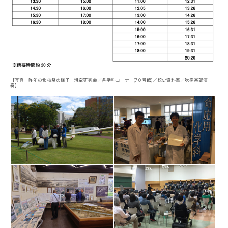
【写真：昨年の北桜祭の様子：滑空研究会／各学科コーナー(7０号館)／校史資料室／吹奏楽部演
奏】