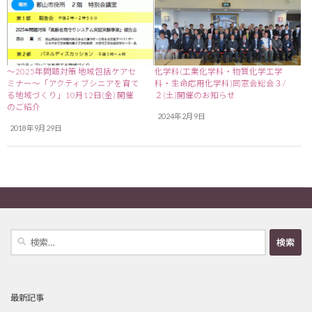
～2025年問題対策 地域包括ケアセ
化学科(工業化学科・物質化学工学
ミナー～「アクティブシニアを育て
科・生命応用化学科)同窓会総会３/
る地域づくり」10月12日(金) 開催
２(土)開催のお知らせ
のご紹介
2024年2月9日
2018年9月29日
検
索:
最新記事