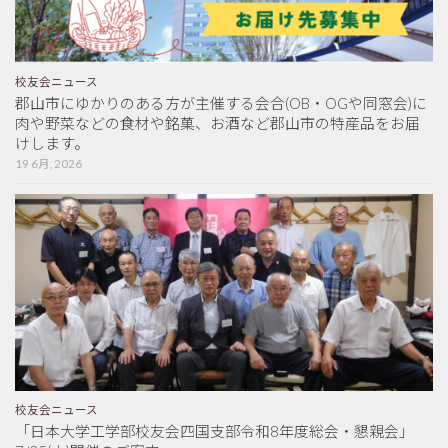
校友会ニュース
郡山市にゆかりのある方が主催する会合(OB・OGや同窓会)に
肉や野菜などの食材や銘菓、お酒など郡山市の特産品をお届
けします。
19 6月, 2026
校友会ニュース
「日本大学工学部校友会四国支部令和8年度総会・懇親会」