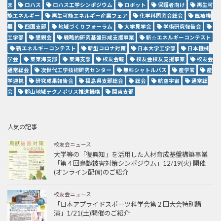
ま
ロハス
ロハス工学シンポジウム
ロボット
保護者向け
再生可
能エネルギー
再生可能エネルギー産業フェア
化学科同窓会総会
医療機
器
四国支部
地域づくりフォーラム
大学見学会
学術研究報告会
工学部
懇親会
戦略的研究基盤形成支援事業
新☆エネルギーコンテスト
新エネルギーコンテスト
新型コロナ対策
日本大学工学部
日本機械
学会
東東海支部
東海支部
校友会報
校友会校友支援事業
校友会
通常総会
次世代工学技術研究センター
無料シャトルバス
産学官
産
学連携
研究成果報告会
福島県支部総会
総会
航空宇宙
通常総
会
郡山地域テクノポリス推進機構
関東支部
人気の記事
校友会ニュース
大学等の「復興知」を活用した人材育成基盤構築事業
「第４回鳥獣被害対策シンポジウム」12/19(火) 開催
(オンライン配信)のご紹介
校友会ニュース
「日本アプライドスポーツ科学会第２回大会特別講
演」1/21(土)開催のご紹介