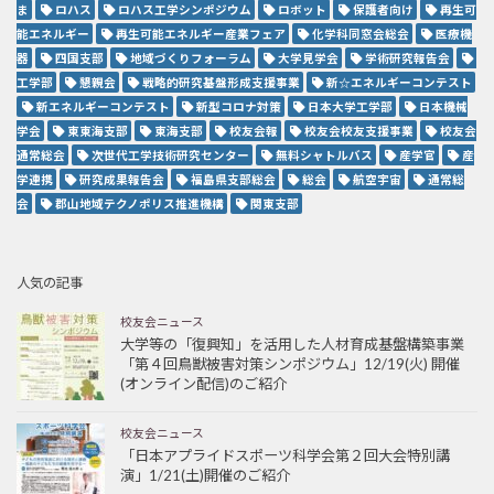
ま
ロハス
ロハス工学シンポジウム
ロボット
保護者向け
再生可
能エネルギー
再生可能エネルギー産業フェア
化学科同窓会総会
医療機
器
四国支部
地域づくりフォーラム
大学見学会
学術研究報告会
工学部
懇親会
戦略的研究基盤形成支援事業
新☆エネルギーコンテスト
新エネルギーコンテスト
新型コロナ対策
日本大学工学部
日本機械
学会
東東海支部
東海支部
校友会報
校友会校友支援事業
校友会
通常総会
次世代工学技術研究センター
無料シャトルバス
産学官
産
学連携
研究成果報告会
福島県支部総会
総会
航空宇宙
通常総
会
郡山地域テクノポリス推進機構
関東支部
人気の記事
校友会ニュース
大学等の「復興知」を活用した人材育成基盤構築事業
「第４回鳥獣被害対策シンポジウム」12/19(火) 開催
(オンライン配信)のご紹介
校友会ニュース
「日本アプライドスポーツ科学会第２回大会特別講
演」1/21(土)開催のご紹介