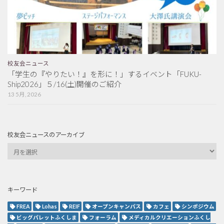
校友会ニュース
「学生の『やりたい！』を形に！」するイベント「FUKU-
Ship2026」５/16(土)開催のご紹介
13 5月, 2026
校友会ニュースのアーカイブ
キーワード
FREA
Lohas
REIF
オープンキャンパス
カフェ
シンポジウム
ビッグパレットふくしま
フォーラム
メディカルクリエーションふくし