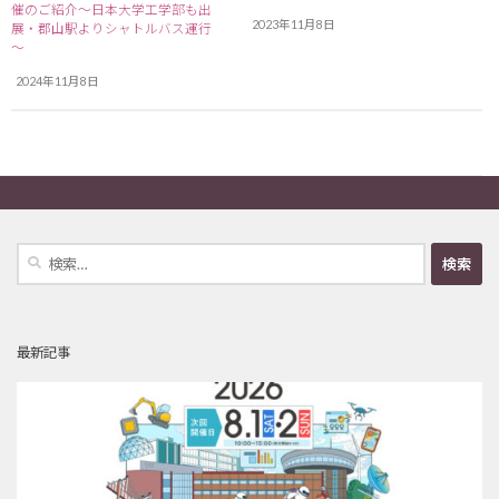
催のご紹介～日本大学工学部も出
2023年11月8日
展・郡山駅よりシャトルバス運行
～
2024年11月8日
検
索:
最新記事