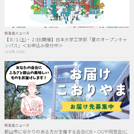
校友会ニュース
【８/１(土)・２(日)開催】日本大学工学部「夏のオープンキャ
ンパス」＜お申込み受付中＞
22 6月, 2026
校友会ニュース
郡山市にゆかりのある方が主催する会合(OB・OGや同窓会)に