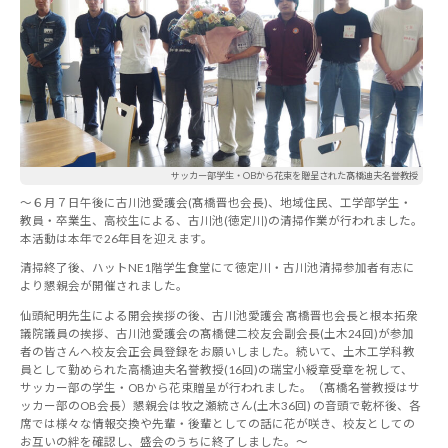
サッカー部学生・OBから花束を贈呈された髙橋迪夫名誉教授
～６月７日午後に古川池愛護会(髙橋晋也会長)、地域住民、工学部学生・
教員・卒業生、高校生による、古川池(徳定川)の清掃作業が行われました。
本活動は本年で26年目を迎えます。
清掃終了後、ハットNE1階学生食堂にて徳定川・古川池清掃参加者有志に
より懇親会が開催されました。
仙頭紀明先生による開会挨拶の後、古川池愛護会 髙橋晋也会長と根本拓衆
議院議員の挨拶、古川池愛護会の髙橋健二校友会副会長(土木24回)が参加
者の皆さんへ校友会正会員登録をお願いしました。続いて、土木工学科教
員として勤められた高橋迪夫名誉教授(16回)の瑞宝小綬章受章を祝して、
サッカー部の学生・OBから花束贈呈が行われました。（髙橋名誉教授はサ
ッカー部のOB会長）懇親会は牧之瀬統さん(土木36回) の音頭で乾杯後、各
席では様々な情報交換や先輩・後輩としての話に花が咲き、校友としての
お互いの絆を確認し、盛会のうちに終了しました。～