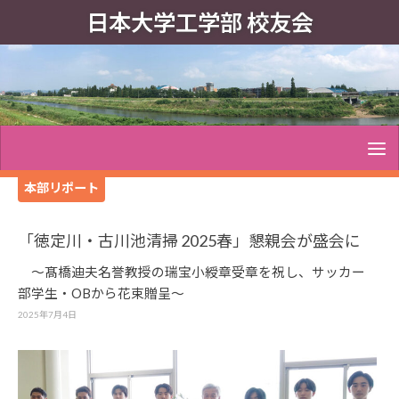
日本大学工学部 校友会
本部リポート
「徳定川・古川池清掃 2025春」懇親会が盛会に
～髙橋迪夫名誉教授の瑞宝小綬章受章を祝し、サッカー
部学生・OBから花束贈呈～
2025年7月4日