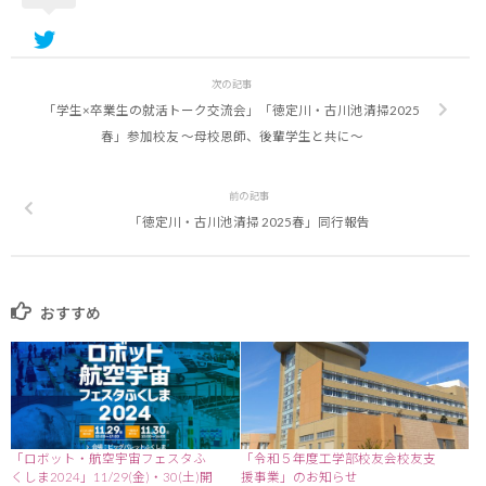
次の記事
「学生×卒業生の就活トーク交流会」「徳定川・古川池清掃2025
春」参加校友 ～母校恩師、後輩学生と共に～
前の記事
「徳定川・古川池清掃 2025春」同行報告
おすすめ
「ロボット・航空宇宙フェスタふ
「令和５年度工学部校友会校友支
くしま2024」11/29(金)・30(土)開
援事業」のお知らせ