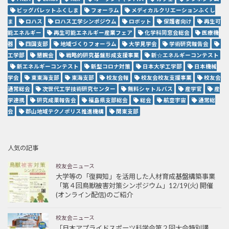
ビッグパレットふくしま
フォーラム
メディカルクリエーションふくし
ま
ロハス
ロハス工学シンポジウム
ロボット
保護者向け
再生可
能エネルギー
再生可能エネルギー産業フェア
化学科同窓会総会
医療機
器
四国支部
地域づくりフォーラム
大学見学会
学術研究報告会
工学部
懇親会
戦略的研究基盤形成支援事業
新☆エネルギーコンテスト
新エネルギーコンテスト
新型コロナ対策
日本大学工学部
日本機械
学会
東東海支部
東海支部
校友会報
校友会校友支援事業
校友会
通常総会
次世代工学技術研究センター
無料シャトルバス
産学官
産
学連携
研究成果報告会
福島県支部総会
総会
航空宇宙
通常総
会
郡山地域テクノポリス推進機構
関東支部
人気の記事
校友会ニュース
大学等の「復興知」を活用した人材育成基盤構築事業
「第４回鳥獣被害対策シンポジウム」12/19(火) 開催
(オンライン配信)のご紹介
校友会ニュース
「日本アプライドスポーツ科学会第２回大会特別講