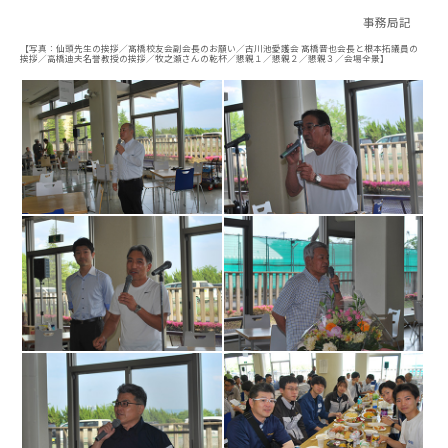
事務局記
【写真：仙頭先生の挨拶／髙橋校友会副会長のお願い／古川池愛護会 髙橋晋也会長と根本拓議員の
挨拶／高橋迪夫名誉教授の挨拶／牧之瀬さんの乾杯／懇親１／懇親２／懇親３／会場全景】