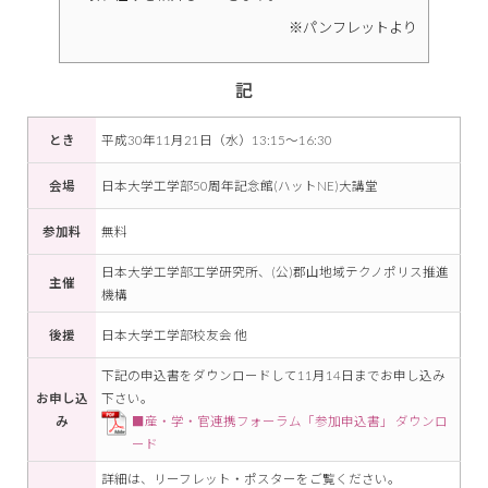
※パンフレットより
記
とき
平成30年11月21日（水）13:15～16:30
会場
日本大学工学部50周年記念館(ハットNE)大講堂
参加料
無料
日本大学工学部工学研究所、(公)郡山地域テクノポリス推進
主催
機構
後援
日本大学工学部校友会 他
下記の申込書をダウンロードして11月14日までお申し込み
お申し込
下さい。
み
■産・学・官連携フォーラム「参加申込書」 ダウンロ
ード
詳細は、リーフレット・ポスターをご覧ください。