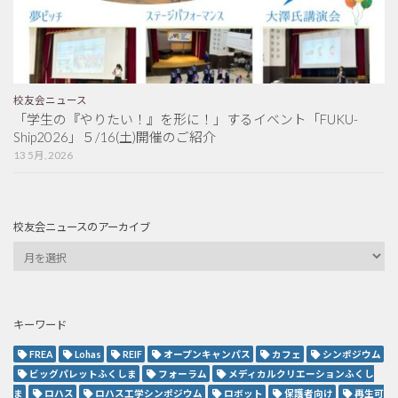
校友会ニュース
「学生の『やりたい！』を形に！」するイベント「FUKU-
Ship2026」５/16(土)開催のご紹介
13 5月, 2026
校友会ニュースのアーカイブ
キーワード
FREA
Lohas
REIF
オープンキャンパス
カフェ
シンポジウム
ビッグパレットふくしま
フォーラム
メディカルクリエーションふくし
ま
ロハス
ロハス工学シンポジウム
ロボット
保護者向け
再生可