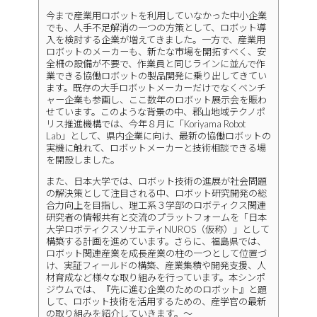
今まで産業用ロボットを利用していなかった中小企業
でも、人手不足解消の一つの方策として、ロボット導
入を検討する企業が増えてきました。一方で、産業用
ロボットのメーカーも、新たな市場を開拓すべく、安
全柵の設備が不要で、作業員と同じラインに並んで作
業できる協働ロボットの製品開発に乗り出してきてい
ます。既存の大手ロボットメーカーだけでなくベンチ
ャー企業も参画し、ここ数年のロボット展示会を賑わ
せています。このような背景の中、郡山地域テクノポ
リス推進機構では、今年８月に「Koriyama Robot
Lab」として、県内企業に向け、最新の協働ロボットの
実機に触れて、ロボットメーカーと技術相談できる場
を開設しました。
また、日本大学では、ロボット技術の進展が社会問題
の解決策として注目される中、ロボット研究開発の総
合力向上を目指し、理工系３学部のロボティクス関連
研究者の情報共有と交流のプラットフォームを「日本
大学ロボティクスソサエティNUROS（仮称）」として
構築する計画を進めています。さらに、福島県では、
ロボット関連産業を成長産業の柱の一つとして位置づ
け、実証フィールドの構築、産業集積や開発支援、人
材育成など様々な取り組みを行っています。本シンポ
ジウムでは、『先に進む企業のためのロボット』と題
して、ロボット技術を活用するための、産学官の最新
の取り組みを紹介していきます。～