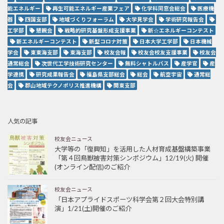
能エネルギー
再生可能エネルギー産業フェア
化学科同窓会総会
医療機
器
四国支部
地域づくりフォーラム
大学見学会
学術研究報告会
工学部
懇親会
戦略的研究基盤形成支援事業
新☆エネルギーコンテスト
新エネルギーコンテスト
新型コロナ対策
日本大学工学部
日本機械
学会
東東海支部
東海支部
校友会報
校友会校友支援事業
校友会
通常総会
次世代工学技術研究センター
無料シャトルバス
産学官
産
学連携
研究成果報告会
福島県支部総会
総会
航空宇宙
通常総
会
郡山地域テクノポリス推進機構
関東支部
人気の記事
校友会ニュース
大学等の「復興知」を活用した人材育成基盤構築事業
「第４回鳥獣被害対策シンポジウム」12/19(火) 開催
(オンライン配信)のご紹介
校友会ニュース
「日本アプライドスポーツ科学会第２回大会特別講
演」1/21(土)開催のご紹介