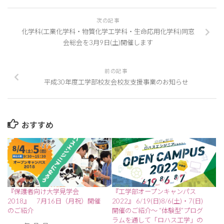
次の記事
化学科(工業化学科・物質化学工学科・生命応用化学科)同窓
会総会を3月9日(土)開催します
前の記事
平成30年度工学部校友会校友支援事業のお知らせ
おすすめ
『工学部オープンキャンパス
『保護者向け大学見学会
2022』 6/19(日)8/6(土)・7(日)
2018』 7月16日（月祝）開催
開催のご紹介～ “体験型”プログ
のご紹介
ラムを通して「ロハス工学」の