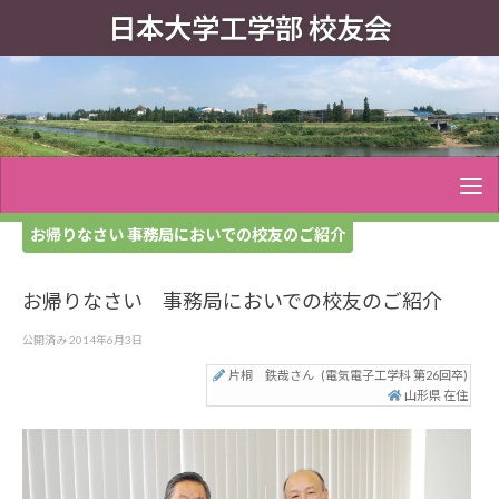
日本大学工学部 校友会
お帰りなさい 事務局においでの校友のご紹介
お帰りなさい 事務局においでの校友のご紹介
公開済み
2014年6月3日
片桐 鉄哉さん
(電気電子工学科 第26回卒)
山形県 在住