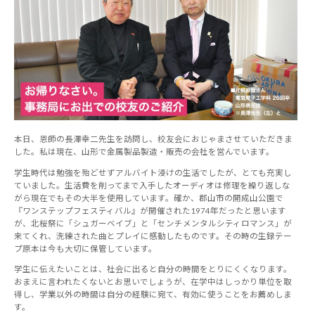
本日、恩師の長澤幸二先生を訪問し、校友会におじゃまさせていただきま
した。私は現在、山形で金属製品製造・販売の会社を営んでいます。
学生時代は勉強を殆どせずアルバイト浸けの生活でしたが、とても充実し
ていました。生活費を削ってまで入手したオーディオは修理を繰り返しな
がら現在でもその大半を使用しています。確か、郡山市の開成山公園で
『ワンステップフェスティバル』が開催された1974年だったと思います
が、北桜祭に「シュガーベイブ」と「センチメンタルシティロマンス」が
来てくれ、洗練された曲とプレイに感動したものです。その時の生録テー
プ原本は今も大切に保管しています。
学生に伝えたいことは、社会に出ると自分の時間をとりにくくなります。
おまえに言われたくないとお思いでしょうが、在学中はしっかり単位を取
得し、学業以外の時間は自分の経験に宛て、有効に使うことをお薦めしま
す。