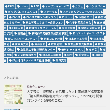
FREA
Lohas
REIF
オープンキャンパス
カフェ
シンポジウム
ビッグパレットふくしま
フォーラム
メディカルクリエーションふくし
ま
ロハス
ロハス工学シンポジウム
ロボット
保護者向け
再生可
能エネルギー
再生可能エネルギー産業フェア
化学科同窓会総会
医療機
器
四国支部
地域づくりフォーラム
大学見学会
学術研究報告会
工学部
懇親会
戦略的研究基盤形成支援事業
新☆エネルギーコンテスト
新エネルギーコンテスト
新型コロナ対策
日本大学工学部
日本機械
学会
東東海支部
東海支部
校友会報
校友会校友支援事業
校友会
通常総会
次世代工学技術研究センター
無料シャトルバス
産学官
産
学連携
研究成果報告会
福島県支部総会
総会
航空宇宙
通常総
会
郡山地域テクノポリス推進機構
関東支部
人気の記事
校友会ニュース
大学等の「復興知」を活用した人材育成基盤構築事業
「第４回鳥獣被害対策シンポジウム」12/19(火) 開催
(オンライン配信)のご紹介