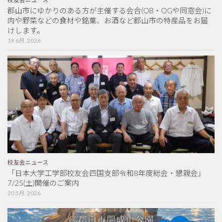
郡山市にゆかりのある方が主催する会合(OB・OGや同窓会)に
肉や野菜などの食材や銘菓、お酒など郡山市の特産品をお届
けします。
19 6月, 2026
校友会ニュース
「日本大学工学部校友会四国支部令和8年度総会・懇親会」
7/25(土)開催のご案内
20 5月, 2026