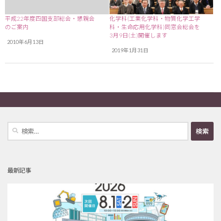
平成22年度四国支部総会・懇親会
化学科(工業化学科・物質化学工学
のご案内
科・生命応用化学科)同窓会総会を
3月9日(土)開催します
2010年6月13日
2019年1月31日
検
索:
最新記事