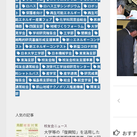
ま
ロハス
ロハス工学シンポジウム
ロボッ
ト
保護者向け
再生可能エネルギー
再生可
能エネルギー産業フェア
化学科同窓会総会
医療
機器
四国支部
地域づくりフォーラム
大学
見学会
学術研究報告会
工学部
懇親会
戦略的研究基盤形成支援事業
新☆エネルギーコンテ
スト
新エネルギーコンテスト
新型コロナ対策
日本大学工学部
日本機械学会
東東海支部
東海支部
校友会報
校友会校友支援事業
校友会通常総会
次世代工学技術研究センター
無
料シャトルバス
産学官
産学連携
研究成果
報告会
福島県支部総会
総会
航空宇宙
通常総会
郡山地域テクノポリス推進機構
関東支
部
人気の記事
校友会ニュース
大学等の「復興知」を活用した
おすす