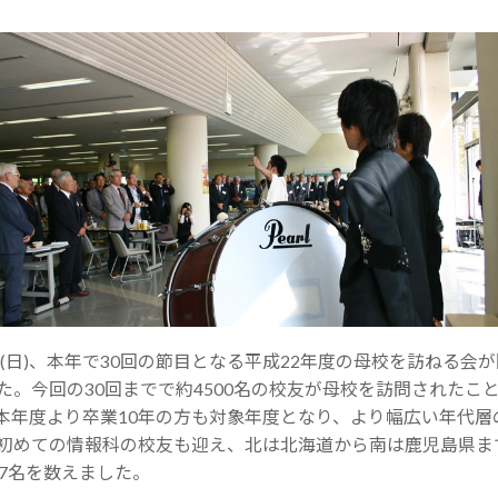
7日(日)、本年で30回の節目となる平成22年度の母校を訪ねる会
た。今回の30回までで約4500名の校友が母校を訪問されたこ
本年度より卒業10年の方も対象年度となり、より幅広い年代層
初めての情報科の校友も迎え、北は北海道から南は鹿児島県ま
07名を数えました。