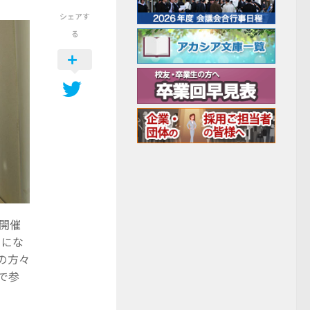
シェアす
る
が開催
とにな
の方々
で参