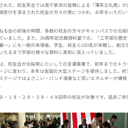
された、校友茶会では表千家流の皆様による「薄茶立礼席」が
場受付を済まされた校友の方々が席につかれ、お茶をいただい
ねる会の前後の時間、多数の校友の方々がキャンパスでの北桜
ていました。また、30周年記念館資料室での、「工学部の歴史
展～」にも一般の来場者、学生、校友ら220名が来館し、創立
いたるまで学部の様々な資料に真剣に見入っていました。
は、校友会が北桜祭にたいしての支援事業で、前年までのトラ
ージに変わり、本年は仮設の大型ステージを提供しました。好
ステージではよさこい・バンド演奏など若いエネルギーが爆発
。
９・１９・２９・３９・４９回卒の校友が対象です。是非ご参