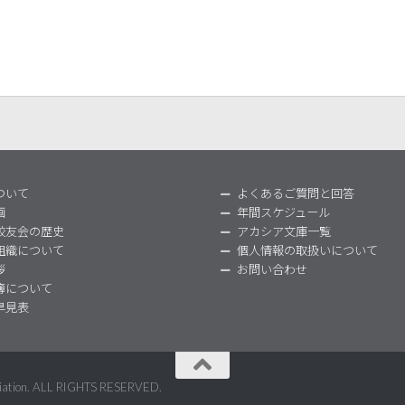
ついて
よくあるご質問と回答
画
年間スケジュール
校友会の歴史
アカシア文庫一覧
組織について
個人情報の取扱いについて
拶
お問い合わせ
簿について
早見表
ociation. ALL RIGHTS RESERVED.