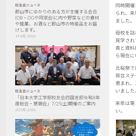
同時開催
校友会ニュース
郡山市にゆかりのある方が主催する会合
られ、来
(OB・OGや同窓会)に肉や野菜などの食材
ました。
や銘菓、お酒など郡山市の特産品をお届
けします。
母校を訪
19 6月, 2026
見学され
真と資料
ら現在に
北桜祭で
荷台ステ
恵まれ、
いました
校友会ニュース
「日本大学工学部校友会四国支部令和8年
来年は第
度総会・懇親会」7/25(土)開催のご案内
い。
20 5月, 2026