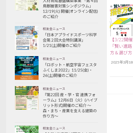
人材育成基盤構築事業 「第４回
鳥獣被害対策シンポジウム」
12/19(火) 開催(オンライン配信)
のご紹介
校友会ニュース
「日本アプライドスポーツ科学
【3/22
会第２回大会特別講演」
1/21(土)開催のご紹介
「賢い進路
方＆選び方
校友会ニュース
2025年3月1
「ロボット・航空宇宙フェスタ
ふくしま2022」11/25(金)・
26(土)開催のご紹介
校友会ニュース
『第22回 産・学・官 連携フォ
ーラム』12月6日（火）(ハイブ
リット形式)開催のご紹介 ～
森・まち・産業を支える建築の
作り方～
校友会ニュース