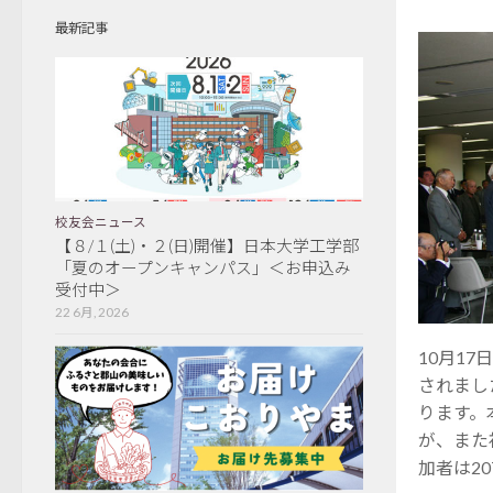
最新記事
校友会ニュース
【８/１(土)・２(日)開催】日本大学工学部
「夏のオープンキャンパス」＜お申込み
受付中＞
22 6月, 2026
10月1
されまし
ります。
が、また
加者は2