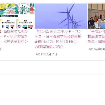
開催】高校生のための
『第14回 新☆エネルギーコン
「平成27
・キャリアの描き
テスト 日本機械学会分野連携
福島県支
 」＜申込受付中＞
企画 No.12』10月1６日(土)
親会」開
WEB開催のご紹介
8日
2015年8月1
2021年10月15日