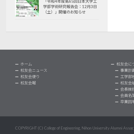
「令和4年度第65回日本大学工
学部学術研究報告会：12月3日
（土）」開催のお知らせ
ホーム
校友会に
校友会ニュース
事業計
校友会便り
工学部
校友会報
校友会
会長挨
会員名
卒業回
COPYRIGHT (C) College of Engineering, Nihon University Alumni Ass