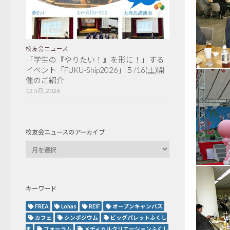
校友会ニュース
「学生の『やりたい！』を形に！」する
イベント「FUKU-Ship2026」５/16(土)開
催のご紹介
13 5月, 2026
校友会ニュースのアーカイブ
キーワード
FREA
Lohas
REIF
オープンキャンパス
カフェ
シンポジウム
ビッグパレットふくし
ま
フォーラム
メディカルクリエーションふくし