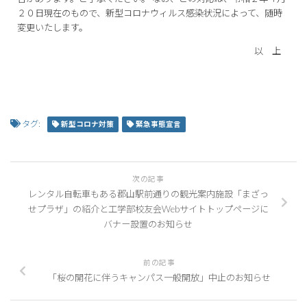
２０日現在のもので、新型コロナウィルス感染状況によって、随時
変更いたします。
以 上
タグ:
新型コロナ対策
緊急事態宣言
次の記事
レンタル自転車もある郡山駅前通りの観光案内施設「まざっ
せプラザ」の紹介と工学部校友会Webサイトトップページに
バナー設置のお知らせ
前の記事
「桜の開花に伴うキャンパス一般開放」中止のお知らせ