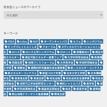
校友会ニュースのアーカイブ
キーワード
FREA
Lohas
REIF
オープンキャンパス
カフェ
シンポジウム
ビッグパレットふくしま
フォーラム
メディカルクリエーションふくし
ま
ロハス
ロハス工学シンポジウム
ロボット
保護者向け
再生可
能エネルギー
再生可能エネルギー産業フェア
化学科同窓会総会
医療機
器
四国支部
地域づくりフォーラム
大学見学会
学術研究報告会
工学部
懇親会
戦略的研究基盤形成支援事業
新☆エネルギーコンテスト
新エネルギーコンテスト
新型コロナ対策
日本大学工学部
日本機械
学会
東東海支部
東海支部
校友会報
校友会校友支援事業
校友会
通常総会
次世代工学技術研究センター
無料シャトルバス
産学官
産
学連携
研究成果報告会
福島県支部総会
総会
航空宇宙
通常総
会
郡山地域テクノポリス推進機構
関東支部