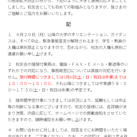
の感染拡大防止の点から、下記のように大学と連携対応することと
しました。校友会としても初めての取組みとなりますが、皆さまの
ご理解とご協力をお願いいたします。
記
１ ４月２０日（月）以降の大学のオリエンテーション、ガイダン
スは、すべて中止、緊急事態宣言が解除されるまで、学生・教員の
入構は原則禁止となりますので、恐れながら、校友の入構も原則ご
遠慮お願い申し上げます。
２ 校友会の諸受付業務は、電話・ＦＡＸ・Ｅ-メール・郵送等のい
ずれかでの対応になり、事務局窓口については直接の対応を行いま
せん。
受付時間につきましては5月6日(土・日・祝日は休業)までは
１０：００～１５：００、
それ以降につきましては平常通り９：０
０～１７:３０(土・日・祝日は休業)の予定です。
３ 諸年間予定行事につきましては状況により、延期もしくは中止
等の判断になる事がございますので、校友の皆様には、各詳細が決
まり次第、内容に応じて、ホームページでの掲載告知をさせていた
だきますので、随時確認をお願い申し上げます。
４ お問い合わせに対しましては、回答までにお時間をいただく場
合があります。ご了承ください。 なお、この対応は、令和２年４月