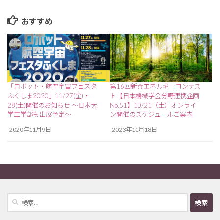
おすすめ
「ロボット・航空宇宙フェスタ
第16回新☆エネルギーコンテス
ふくしま2020」11/27(金)・
ト【日本機械学会分野連携企画
28(土)開催のお知らせ ～日本大
No.51】10/21（土）オンライ
学工学部も出展予定～
ン開催のスケジュールご案内
2020年11月9日
2023年10月18日
検
索: