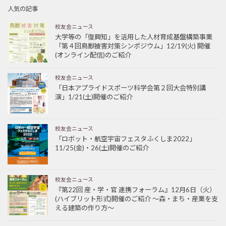
人気の記事
校友会ニュース
大学等の「復興知」を活用した人材育成基盤構築事業
「第４回鳥獣被害対策シンポジウム」12/19(火) 開催
(オンライン配信)のご紹介
校友会ニュース
「日本アプライドスポーツ科学会第２回大会特別講
演」1/21(土)開催のご紹介
校友会ニュース
「ロボット・航空宇宙フェスタふくしま2022」
11/25(金)・26(土)開催のご紹介
校友会ニュース
『第22回 産・学・官 連携フォーラム』12月6日（火）
(ハイブリット形式)開催のご紹介 ～森・まち・産業を支
える建築の作り方～