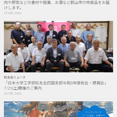
肉や野菜などの食材や銘菓、お酒など郡山市の特産品をお届
けします。
19 6月, 2026
校友会ニュース
「日本大学工学部校友会四国支部令和8年度総会・懇親会」
7/25(土)開催のご案内
20 5月, 2026