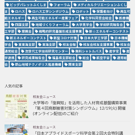
ビッグパレットふくしま
フォーラム
メディカルクリエーションふくし
ま
ロハス
ロハス工学シンポジウム
ロボット
保護者向け
再生可
能エネルギー
再生可能エネルギー産業フェア
化学科同窓会総会
医療機
器
四国支部
地域づくりフォーラム
大学見学会
学術研究報告会
工学部
懇親会
戦略的研究基盤形成支援事業
新☆エネルギーコンテスト
新エネルギーコンテスト
新型コロナ対策
日本大学工学部
日本機械
学会
東東海支部
東海支部
校友会報
校友会校友支援事業
校友会
通常総会
次世代工学技術研究センター
無料シャトルバス
産学官
産
学連携
研究成果報告会
福島県支部総会
総会
航空宇宙
通常総
会
郡山地域テクノポリス推進機構
関東支部
人気の記事
校友会ニュース
大学等の「復興知」を活用した人材育成基盤構築事業
「第４回鳥獣被害対策シンポジウム」12/19(火) 開催
(オンライン配信)のご紹介
校友会ニュース
「日本アプライドスポーツ科学会第２回大会特別講