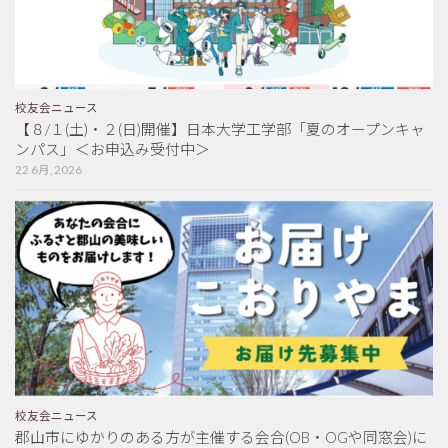
校友会ニュース
【８/１(土)・２(日)開催】日本大学工学部「夏のオープンキャ
ンパス」＜お申込み受付中＞
22 6月, 2026
校友会ニュース
郡山市にゆかりのある方が主催する会合(OB・OGや同窓会)に