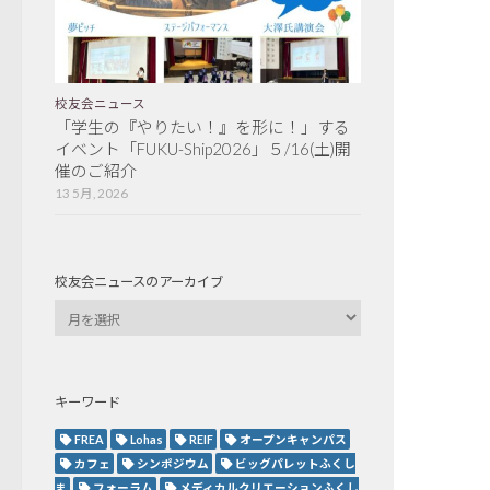
校友会ニュース
「学生の『やりたい！』を形に！」する
イベント「FUKU-Ship2026」５/16(土)開
催のご紹介
13 5月, 2026
校友会ニュースのアーカイブ
キーワード
FREA
Lohas
REIF
オープンキャンパス
カフェ
シンポジウム
ビッグパレットふくし
ま
フォーラム
メディカルクリエーションふくし