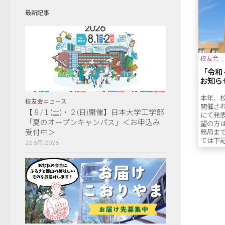
最新記事
校友会ニ
「令和
お知ら
本年、
校友会ニュース
開催さ
【８/１(土)・２(日)開催】日本大学工学部
にて発
「夏のオープンキャンパス」＜お申込み
望の方
受付中＞
務局ま
ては下
22 6月, 2026