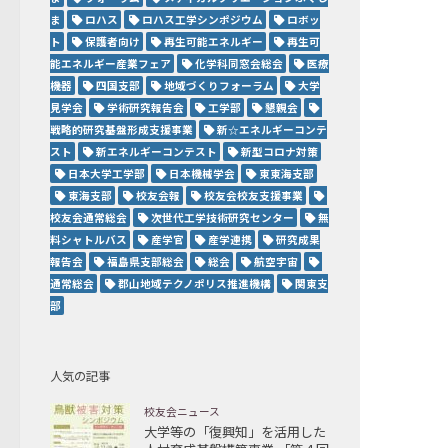
ま
ロハス
ロハス工学シンポジウム
ロボッ
ト
保護者向け
再生可能エネルギー
再生可
能エネルギー産業フェア
化学科同窓会総会
医療
機器
四国支部
地域づくりフォーラム
大学
見学会
学術研究報告会
工学部
懇親会
戦略的研究基盤形成支援事業
新☆エネルギーコンテ
スト
新エネルギーコンテスト
新型コロナ対策
日本大学工学部
日本機械学会
東東海支部
東海支部
校友会報
校友会校友支援事業
校友会通常総会
次世代工学技術研究センター
無
料シャトルバス
産学官
産学連携
研究成果
報告会
福島県支部総会
総会
航空宇宙
通常総会
郡山地域テクノポリス推進機構
関東支
部
人気の記事
校友会ニュース
大学等の「復興知」を活用した