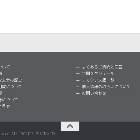
ついて
よくあるご質問と回答
画
年間スケジュール
校友会の歴史
アカシア文庫一覧
組織について
個人情報の取扱いについて
拶
お問い合わせ
簿について
早見表
ociation. ALL RIGHTS RESERVED.