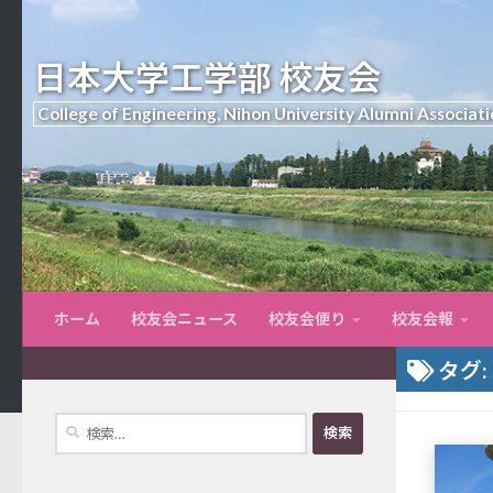
日本大学工学部 校友会
College of Engineering, Nihon University Alumni Associati
ホーム
校友会ニュース
校友会便り
校友会報
タグ:
検
索: