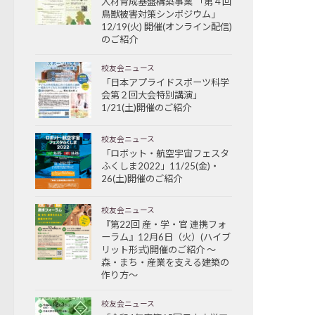
人材育成基盤構築事業 「第４回
鳥獣被害対策シンポジウム」
12/19(火) 開催(オンライン配信)
のご紹介
校友会ニュース
「日本アプライドスポーツ科学
会第２回大会特別講演」
1/21(土)開催のご紹介
校友会ニュース
「ロボット・航空宇宙フェスタ
ふくしま2022」11/25(金)・
26(土)開催のご紹介
校友会ニュース
『第22回 産・学・官 連携フォ
ーラム』12月6日（火）(ハイブ
リット形式)開催のご紹介 ～
森・まち・産業を支える建築の
作り方～
校友会ニュース