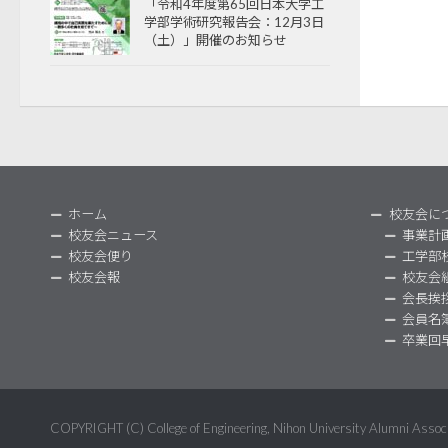
「令和4年度第65回日本大学工
学部学術研究報告会：12月3日
（土）」開催のお知らせ
ホーム
校友会に
校友会ニュース
事業計
校友会便り
工学部
校友会報
校友会
会長挨
会員名
卒業回
COPYRIGHT (C) College of Engineering, Nihon University Alumni Ass