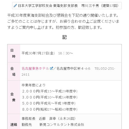
日本大学工学部校友会 東海支部 支部長 市川 三千男（建築17回）
平成30年度東海支部総会及び懇親会を下記の通り開催いたします。
ご多忙のこととは存じますが、お繰り合わせの上ご出席くださいま
すようご案内申し上げます。初参加の方、歓迎致します。
記
日
平成30年7月27日(金) 18：30～
時
会
名古屋東急ホテル
／名古屋市中区栄４-6-8 TEL 052-251-
場
2411
卒業年度により
２,０００円(平成15～平成29年度卒)
会
３,０００円(平成10～平成14年度卒)
費
５,０００円(平成元～平成 9年度卒)
８,０００円(昭和27～昭和63年度卒)
事務局長 近藤 直幸（土木28回）
連絡
勤務先 新晃コンサルタント株式会社