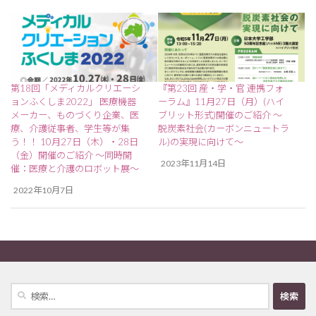
第18回「メディカルクリエーシ
『第23回 産・学・官 連携フォ
ョンふくしま2022」 医療機器
ーラム』11月27日（月）(ハイ
メーカー、ものづくり企業、医
ブリット形式)開催のご紹介 ～
療、介護従事者、学生等が集
脱炭素社会(カーボンニュートラ
う！！ 10月27日（木）・28日
ル)の実現に向けて～
（金）開催のご紹介 ～同時開
2023年11月14日
催：医療と介護のロボット展～
2022年10月7日
検
索: