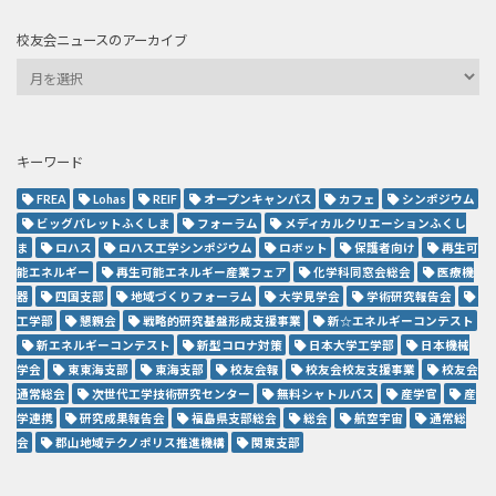
校友会ニュースのアーカイブ
キーワード
FREA
Lohas
REIF
オープンキャンパス
カフェ
シンポジウム
ビッグパレットふくしま
フォーラム
メディカルクリエーションふくし
ま
ロハス
ロハス工学シンポジウム
ロボット
保護者向け
再生可
能エネルギー
再生可能エネルギー産業フェア
化学科同窓会総会
医療機
器
四国支部
地域づくりフォーラム
大学見学会
学術研究報告会
工学部
懇親会
戦略的研究基盤形成支援事業
新☆エネルギーコンテスト
新エネルギーコンテスト
新型コロナ対策
日本大学工学部
日本機械
学会
東東海支部
東海支部
校友会報
校友会校友支援事業
校友会
通常総会
次世代工学技術研究センター
無料シャトルバス
産学官
産
学連携
研究成果報告会
福島県支部総会
総会
航空宇宙
通常総
会
郡山地域テクノポリス推進機構
関東支部