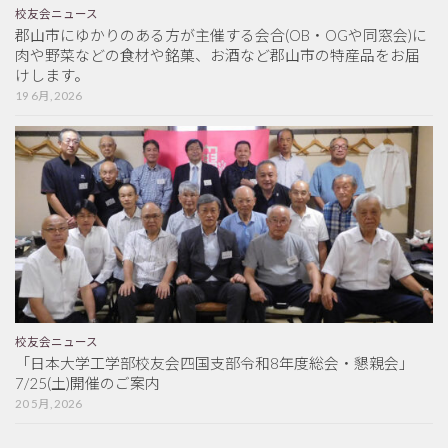
校友会ニュース
郡山市にゆかりのある方が主催する会合(OB・OGや同窓会)に
肉や野菜などの食材や銘菓、お酒など郡山市の特産品をお届
けします。
19 6月, 2026
校友会ニュース
「日本大学工学部校友会四国支部令和8年度総会・懇親会」
7/25(土)開催のご案内
20 5月, 2026