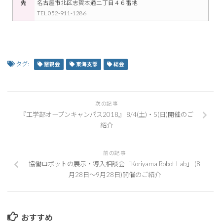
先
名古屋市北区志賀本通二丁目４６番地
TEL 052-911-1286
タグ:
懇親会
東海支部
総会
次の記事
『工学部オープンキャンパス2018』 8/4(土)・5(日)開催のご
紹介
前の記事
協働ロボットの展示・導入相談会「Koriyama Robot Lab」 (8
月28日～9月28日)開催のご紹介
おすすめ