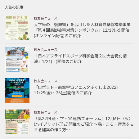
人気の記事
校友会ニュース
大学等の「復興知」を活用した人材育成基盤構築事業
「第４回鳥獣被害対策シンポジウム」12/19(火) 開催
(オンライン配信)のご紹介
校友会ニュース
「日本アプライドスポーツ科学会第２回大会特別講
演」1/21(土)開催のご紹介
校友会ニュース
「ロボット・航空宇宙フェスタふくしま2022」
11/25(金)・26(土)開催のご紹介
校友会ニュース
『第22回 産・学・官 連携フォーラム』12月6日（火）
(ハイブリット形式)開催のご紹介 ～森・まち・産業を支
える建築の作り方～