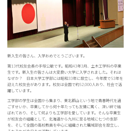
新入生の皆さん、入学おめでとうございます。
第13代校友会長の手塚公敏です。昭和43年3月、土木工学科の卒業
生です。新入生の皆さんは大変良い大学に入学されました。それは
なぜか？ 日本大学工学部には昭和33年に設立し、今年度で53年を
迎えた校友会があります。校友は全国で約52,000人おり、社会で活
躍しています。
工学部の学生は全国から集まり、東北郡山という地で青春時代を過
ごすせいか、卒業してから何十年たっても友情に篤く、深い絆で結
ばれており、そして何よりも工学部を愛しています。そんな卒業生
が校友会の組織として、北海道から九州に至る地域に七つの支部
を、そして全国の高校教員を中心に組織された職域部会を設立し、