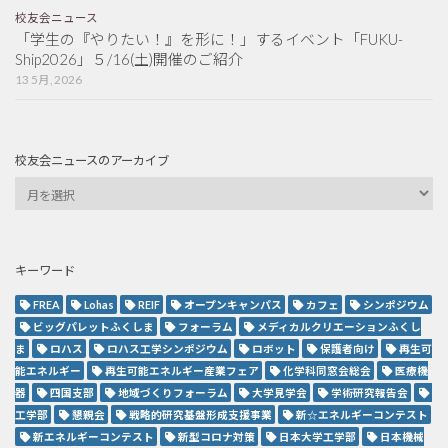
校友会ニュース
「学生の『やりたい！』を形に！」するイベント「FUKU-
Ship2026」５/16(土)開催のご紹介
13 5月, 2026
校友会ニュースのアーカイブ
キーワード
FREA
Lohas
REIF
オープンキャンパス
カフェ
シンポジウム
ビッグパレットふくしま
フォーラム
メディカルクリエーションふくし
ま
ロハス
ロハス工学シンポジウム
ロボット
保護者向け
再生可
能エネルギー
再生可能エネルギー産業フェア
化学科同窓会総会
医療機
器
四国支部
地域づくりフォーラム
大学見学会
学術研究報告会
工学部
懇親会
戦略的研究基盤形成支援事業
新☆エネルギーコンテスト
新エネルギーコンテスト
新型コロナ対策
日本大学工学部
日本機械