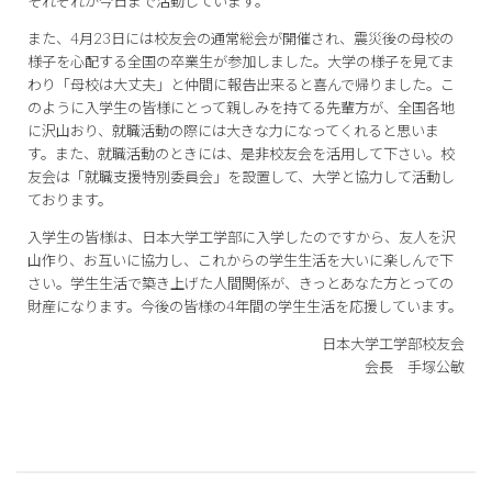
それぞれが今日まで活動しています。
また、4月23日には校友会の通常総会が開催され、震災後の母校の
様子を心配する全国の卒業生が参加しました。大学の様子を見てま
わり「母校は大丈夫」と仲間に報告出来ると喜んで帰りました。こ
のように入学生の皆様にとって親しみを持てる先輩方が、全国各地
に沢山おり、就職活動の際には大きな力になってくれると思いま
す。また、就職活動のときには、是非校友会を活用して下さい。校
友会は「就職支援特別委員会」を設置して、大学と協力して活動し
ております。
入学生の皆様は、日本大学工学部に入学したのですから、友人を沢
山作り、お互いに協力し、これからの学生生活を大いに楽しんで下
さい。学生生活で築き上げた人間関係が、きっとあなた方とっての
財産になります。今後の皆様の4年間の学生生活を応援しています。
日本大学工学部校友会
会長 手塚公敏