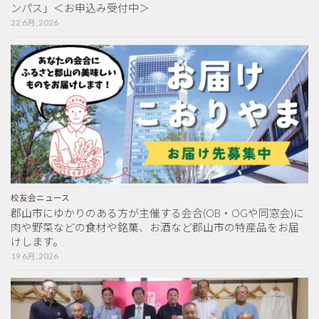
ンパス」＜お申込み受付中＞
22 6月, 2026
校友会ニュース
郡山市にゆかりのある方が主催する会合(OB・OGや同窓会)に
肉や野菜などの食材や銘菓、お酒など郡山市の特産品をお届
けします。
19 6月, 2026