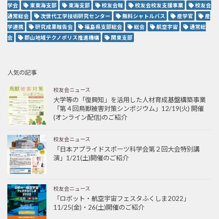
学会
東東海支部
東海支部
校友会報
校友会校友支援事業
校友会
通常総会
次世代工学技術研究センター
無料シャトルバス
産学官
産
学連携
研究成果報告会
福島県支部総会
総会
航空宇宙
通常総
会
郡山地域テクノポリス推進機構
関東支部
人気の記事
校友会ニュース
大学等の「復興知」を活用した人材育成基盤構築事業
「第４回鳥獣被害対策シンポジウム」12/19(火) 開催
(オンライン配信)のご紹介
校友会ニュース
「日本アプライドスポーツ科学会第２回大会特別講
演」1/21(土)開催のご紹介
校友会ニュース
「ロボット・航空宇宙フェスタふくしま2022」
11/25(金)・26(土)開催のご紹介