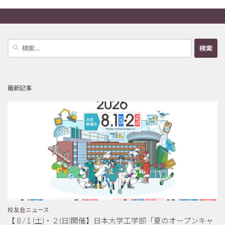
検
索:
最新記事
校友会ニュース
【８/１(土)・２(日)開催】日本大学工学部「夏のオープンキャ