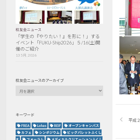
校友会ニュース
「学生の『やりたい！』を形に！」する
イベント「FUKU-Ship2026」５/16(土)開
催のご紹介
13 5月, 2026
校友会ニュースのアーカイブ
キーワード
平成
FREA
Lohas
REIF
オープンキャンパス
カフェ
シンポジウム
ビッグパレットふくし
ま
フォーラム
メディカルクリエーションふくし