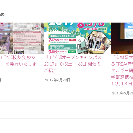
め
工学部校友会 校友
『工学部オープンキャンパス
「有機系
9号」を発行いたしま
2017』 8/5(土)・6(日)開催の
るFREA
ご紹介
ネルギー研
学部連携
日
2017年6月29日
10月1８日
2018年9月2