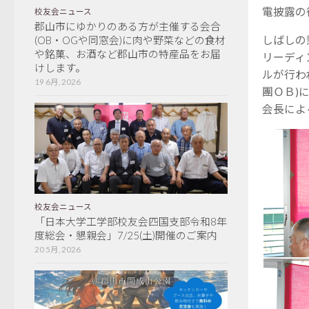
電披露の
校友会ニュース
郡山市にゆかりのある方が主催する会合
しばしの
(OB・OGや同窓会)に肉や野菜などの食材
や銘菓、お酒など郡山市の特産品をお届
リーディ
けします。
ルが行わ
19 6月, 2026
團ＯＢ)
会長によ
校友会ニュース
「日本大学工学部校友会四国支部令和8年
度総会・懇親会」7/25(土)開催のご案内
20 5月, 2026