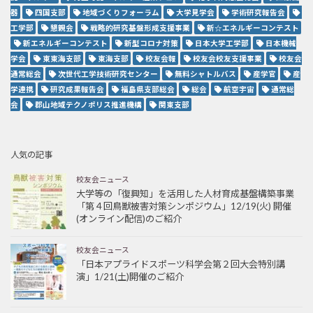
器
四国支部
地域づくりフォーラム
大学見学会
学術研究報告会
工学部
懇親会
戦略的研究基盤形成支援事業
新☆エネルギーコンテスト
新エネルギーコンテスト
新型コロナ対策
日本大学工学部
日本機械
学会
東東海支部
東海支部
校友会報
校友会校友支援事業
校友会
通常総会
次世代工学技術研究センター
無料シャトルバス
産学官
産
学連携
研究成果報告会
福島県支部総会
総会
航空宇宙
通常総
会
郡山地域テクノポリス推進機構
関東支部
人気の記事
校友会ニュース
大学等の「復興知」を活用した人材育成基盤構築事業
「第４回鳥獣被害対策シンポジウム」12/19(火) 開催
(オンライン配信)のご紹介
校友会ニュース
「日本アプライドスポーツ科学会第２回大会特別講
演」1/21(土)開催のご紹介