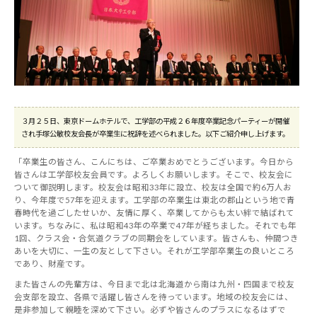
３月２５日、東京ドームホテルで、工学部の平成２６年度卒業記念パーティーが開催
され手塚公敏校友会長が卒業生に祝辞を述べられました。以下ご紹介申し上げます。
「卒業生の皆さん、こんにちは、ご卒業おめでとうございます。今日から
皆さんは工学部校友会員です。よろしくお願いします。そこで、校友会に
ついて御説明します。校友会は昭和33年に設立、校友は全国で約6万人お
り、今年度で57年を迎えます。工学部の卒業生は東北の郡山という地で青
春時代を過ごしたせいか、友情に厚く、卒業してからも太い絆で結ばれて
います。ちなみに、私は昭和43年の卒業で47年が経ちました。それでも年
1回、クラス会・合気道クラブの同期会をしています。皆さんも、仲間つき
あいを大切に、一生の友として下さい。それが工学部卒業生の良いところ
であり、財産です。
また皆さんの先輩方は、今日まで北は北海道から南は九州・四国まで校友
会支部を設立、各県で活躍し皆さんを待っています。地域の校友会には、
是非参加して親睦を深めて下さい。必ずや皆さんのプラスになるはずで