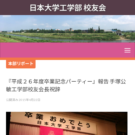
日本大学工学部 校友会
本部リポート
『平成２６年度卒業記念パーティー』報告 手塚公
敏工学部校友会長祝辞
公開済み
2015年4月22日