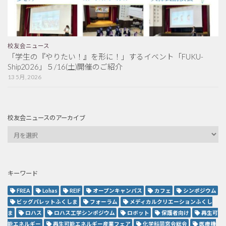
校友会ニュース
「学生の『やりたい！』を形に！」するイベント「FUKU-
Ship2026」５/16(土)開催のご紹介
13 5月, 2026
校友会ニュースのアーカイブ
キーワード
FREA
Lohas
REIF
オープンキャンパス
カフェ
シンポジウム
ビッグパレットふくしま
フォーラム
メディカルクリエーションふくし
ま
ロハス
ロハス工学シンポジウム
ロボット
保護者向け
再生可
能エネルギー
再生可能エネルギー産業フェア
化学科同窓会総会
医療機