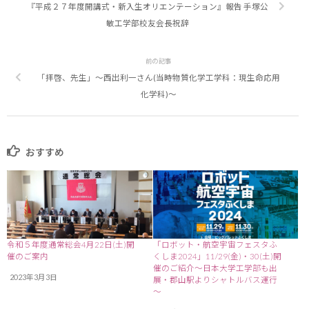
『平成２７年度開講式・新入生オリエンテーション』報告 手塚公
敏工学部校友会長祝辞
前の記事
「拝啓、先生」～西出利一さん(当時物質化学工学科：現生命応用
化学科)〜
おすすめ
令和５年度通常総会4月22日(土)開
「ロボット・航空宇宙フェスタふ
催のご案内
くしま2024」11/29(金)・30(土)開
催のご紹介～日本大学工学部も出
2023年3月3日
展・郡山駅よりシャトルバス運行
～