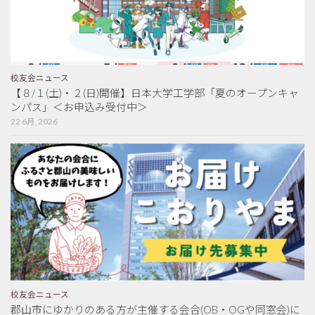
校友会ニュース
【８/１(土)・２(日)開催】日本大学工学部「夏のオープンキャ
ンパス」＜お申込み受付中＞
22 6月, 2026
校友会ニュース
郡山市にゆかりのある方が主催する会合(OB・OGや同窓会)に