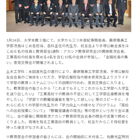
1月24日、大学本館３階にて、大学から三ツ井直紀事務局長、藤原雅美工
学部次長はじめ各担当、各科主任の先生方、校友会より手塚公敏会長をは
じめ６名の役員と教育部会(通称：アカシア教育研究会)の関根敬次会長、
工業高校の校長を務める6名を含む10名の会員が参加し、「全国校長の集
い」意見交換会が開催されました。
土木工学科：永田進先生の進行により、藤原雅美工学部次長、手塚公敏校
友会会長のご挨拶をいただき、学部広報担当の根本修克先生よりスライド
で学部の教育システムについての説明が行われ、意見交換会に入りまし
た。教育部会の皆さんから『これまでもそしてこれからも工学部へ入学生
を送り出したい』『工業高校での教員の不足に対して工学部出身教員を増
やしたい』『学部での教職受講者を増やして欲しい』等のスピーチと、そ
れらに応えての学部の先生方の『学力向上への様々なプログラム』『高校
への出前授業について』『教職受講者の現況』等の答弁という形で会は進
行し、会の最後に関根敬次アカシア教育研究会会長の閉会の言葉で締めく
くりました。現場を知る工業高校の教員として、校友だからこそ母校愛を
持った提言がなされました。
※教育部会の参加者の皆さんには、会の開始前に木村圭二、佐藤光正特別