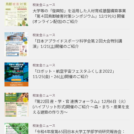
校友会ニュース
大学等の「復興知」を活用した人材育成基盤構築事業
「第４回鳥獣被害対策シンポジウム」12/19(火) 開催
(オンライン配信)のご紹介
校友会ニュース
「日本アプライドスポーツ科学会第２回大会特別講
演」1/21(土)開催のご紹介
校友会ニュース
「ロボット・航空宇宙フェスタふくしま2022」
11/25(金)・26(土)開催のご紹介
校友会ニュース
『第22回 産・学・官 連携フォーラム』12月6日（火）
(ハイブリット形式)開催のご紹介 ～森・まち・産業を支
える建築の作り方～
校友会ニュース
「令和4年度第65回日本大学工学部学術研究報告会：