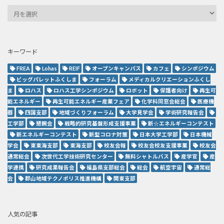
キーワード
FREA
Lohas
REIF
オープンキャンパス
カフェ
シンポジウム
ビッグパレットふくしま
フォーラム
メディカルクリエーションふくし
ま
ロハス
ロハス工学シンポジウム
ロボット
保護者向け
再生可
能エネルギー
再生可能エネルギー産業フェア
化学科同窓会総会
医療機
器
四国支部
地域づくりフォーラム
大学見学会
学術研究報告会
工学部
懇親会
戦略的研究基盤形成支援事業
新☆エネルギーコンテスト
新エネルギーコンテスト
新型コロナ対策
日本大学工学部
日本機械
学会
東東海支部
東海支部
校友会報
校友会校友支援事業
校友会
通常総会
次世代工学技術研究センター
無料シャトルバス
産学官
産
学連携
研究成果報告会
福島県支部総会
総会
航空宇宙
通常総
会
郡山地域テクノポリス推進機構
関東支部
人気の記事