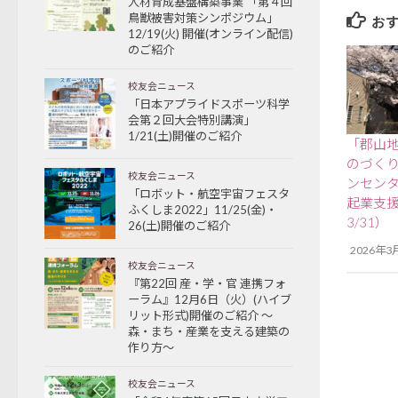
人材育成基盤構築事業 「第４回
鳥獣被害対策シンポジウム」
お
12/19(火) 開催(オンライン配信)
のご紹介
校友会ニュース
「日本アプライドスポーツ科学
会第２回大会特別講演」
1/21(土)開催のご紹介
「郡山地
のづく
校友会ニュース
ンセンタ
「ロボット・航空宇宙フェスタ
起業支援
ふくしま2022」11/25(金)・
3/31）
26(土)開催のご紹介
2026年3
校友会ニュース
『第22回 産・学・官 連携フォ
ーラム』12月6日（火）(ハイブ
リット形式)開催のご紹介 ～
森・まち・産業を支える建築の
作り方～
校友会ニュース