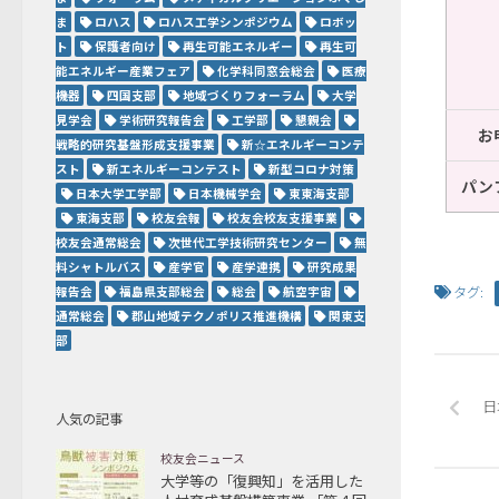
ま
ロハス
ロハス工学シンポジウム
ロボッ
ト
保護者向け
再生可能エネルギー
再生可
能エネルギー産業フェア
化学科同窓会総会
医療
機器
四国支部
地域づくりフォーラム
大学
見学会
学術研究報告会
工学部
懇親会
お
戦略的研究基盤形成支援事業
新☆エネルギーコンテ
スト
新エネルギーコンテスト
新型コロナ対策
パン
日本大学工学部
日本機械学会
東東海支部
東海支部
校友会報
校友会校友支援事業
校友会通常総会
次世代工学技術研究センター
無
料シャトルバス
産学官
産学連携
研究成果
報告会
福島県支部総会
総会
航空宇宙
タグ:
通常総会
郡山地域テクノポリス推進機構
関東支
部
日
人気の記事
校友会ニュース
大学等の「復興知」を活用した