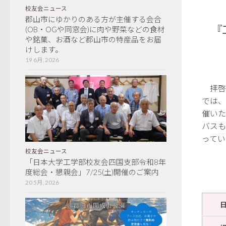
校友会ニュース
郡山市にゆかりのある方が主催する会合
『
(OB・OGや同窓会)に肉や野菜などの食材
や銘菓、お酒など郡山市の特産品をお届
けします。
19 6月, 2026
拝啓
では、
催いた
バスも
ってい
校友会ニュース
「日本大学工学部校友会四国支部令和8年
度総会・懇親会」7/25(土)開催のご案内
20 5月, 2026