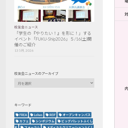
校友会ニュース
「学生の『やりたい！』を形に！」する
イベント「FUKU-Ship2026」５/16(土)開
催のご紹介
13 5月, 2026
校友会ニュースのアーカイブ
キーワード
FREA
Lohas
REIF
オープンキャンパス
カフェ
シンポジウム
ビッグパレットふくし
ま
フォーラム
メディカルクリエーションふくし