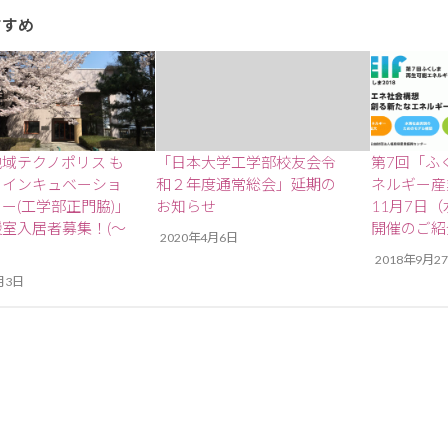
すすめ
域テクノポリス も
「日本大学工学部校友会令
第7回「ふ
りインキュベーショ
和２年度通常総会」延期の
ネルギー産
ー(工学部正門脇)」
お知らせ
11月7日
室入居者募集！(～
開催のご紹
2020年4月6日
2018年9月2
月3日