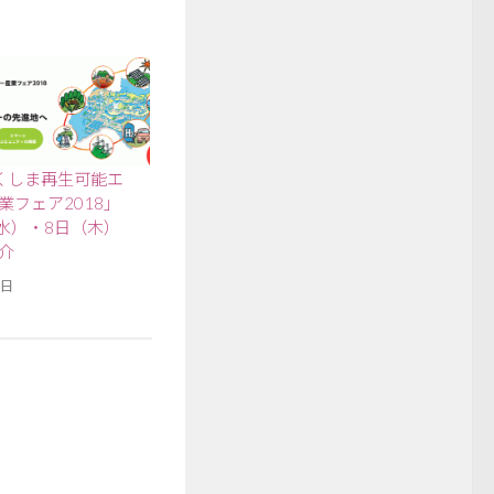
くしま再生可能エ
業フェア2018」
（水）・8日（木）
介
7日