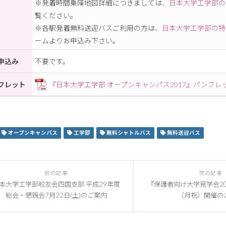
※発着時間乗降地図詳細につきましては、
日本大学工学部の
覧ください。
※各駅発着無料送迎バスご利用の方は、
日本大学工学部の特
ームよりお申込み下さい。
申込み
不要です。
フレット
『日本大学工学部 オープンキャンパス2017』パンフレ
オープンキャンパス
工学部
無料シャトルバス
無料送迎バス
前の記事
次の記事
本大学工学部校友会四国支部 平成29年度
『保護者向け大学見学会20
総会・懇親会7月22日(土)のご案内
（月祝）開催の