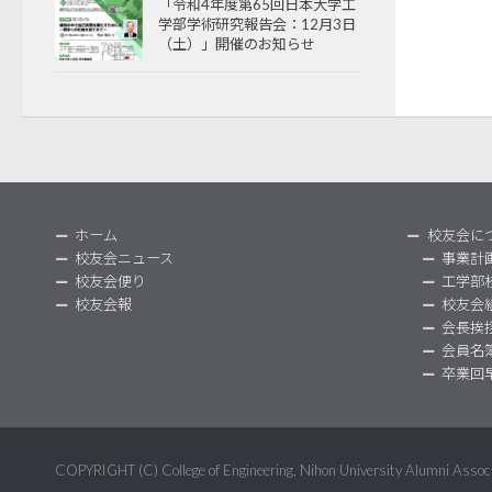
「令和4年度第65回日本大学工
学部学術研究報告会：12月3日
（土）」開催のお知らせ
ホーム
校友会に
校友会ニュース
事業計
校友会便り
工学部
校友会報
校友会
会長挨
会員名
卒業回
COPYRIGHT (C) College of Engineering, Nihon University Alumni Ass