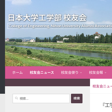
日本大学工学部 校友会
College of Engineering, Nihon University Alumni Associati
ホーム
校友会ニュース
校友会便り
校友会報
校友会ニュ
検
索:
『工学