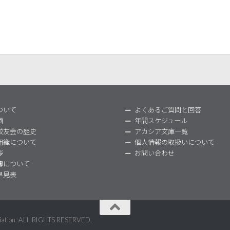
ついて
よくあるご質問と回答
画
年間スケジュール
校友会の歴史
アカシア文庫一覧
組織について
個人情報の取扱いについて
拶
お問い合わせ
簿について
早見表
ociation. ALL RIGHTS RESERVED.