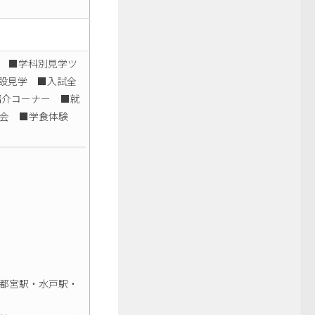
 ■学科別見学ツ
設見学 ■入試全
紹介コーナー ■就
会 ■学食体験
都宮駅・水戸駅・