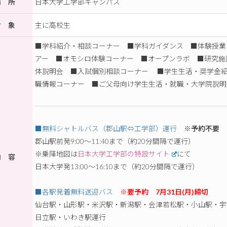
場 所
日本大学工学部キャンパス
対 象
主に高校生
■学科紹介・相談コーナー ■学科ガイダンス ■体験授業
アー ■オモシロ体験コーナー ■オープンラボ ■研究施
体説明会 ■入試個別相談コーナー ■学生生活・奨学金
職情報コーナー ■ご父母向け学生生活・就職・大学院説明
■無料シャトルバス（郡山駅⇔工学部）運行
※予約不要
郡山駅前発9:00～11:40まで（約20分間隔で運行）
※乗降地図は
日本大学工学部の特設サイト
にて
内 容
日本大学発13:00～16:10まで（約20分間隔で運行）
■各駅発着無料送迎バス
※要予約 7月31日(月)締切
仙台駅・山形駅・米沢駅・新潟駅・会津若松駅・小山駅・宇
日立駅・いわき駅運行