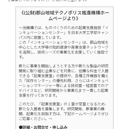
《(公財)郡山地域テクノポリス推進機構ホー
ムページより》
～当機構では、ものづくりのための起業支援施設「イ
ンキュベーションセンター」を日本大学工学部キャン
パス内に設置しています。
この「インキュベーションセンター」は、郡山地域を
中心とした大学等の知的資源や産業支援ネットワーク
を活用し、技術シーズの事業化を支援していく施設で
す。
新たに事業を開始しようとする方や新たな製品の研究
開発に取り組む企業などを対象に、低廉な料金で入居
できる「起業支援室」の提供や、各種工作機器を備え
た「試作センター」の優先利用、さらにはインキュベ
ーションマネージャー等による技術面・経営面でのア
ドバイスなど、研究開発から事業化まで一貫した起業
支援を行っております。
このたび、「起業支援室」の１室が空室となるため、
新たな入居者を募集します。研究開発、新事業の展
開、起業化を目指す方は、下記ホームページよりぜひ
ご応募ください。～
●詳細・お問合せ・申し込み