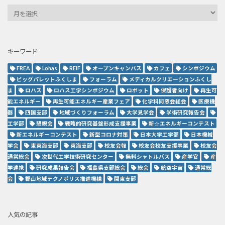
キーワード
FREA
Lohas
REIF
オープンキャンパス
カフェ
シンポジウム
ビッグパレットふくしま
フォーラム
メディカルクリエーションふくし
ま
ロハス
ロハス工学シンポジウム
ロボット
保護者向け
再生可
能エネルギー
再生可能エネルギー産業フェア
化学科同窓会総会
医療機
器
四国支部
地域づくりフォーラム
大学見学会
学術研究報告会
工学部
懇親会
戦略的研究基盤形成支援事業
新☆エネルギーコンテスト
新エネルギーコンテスト
新型コロナ対策
日本大学工学部
日本機械
学会
東東海支部
東海支部
校友会報
校友会校友支援事業
校友会
通常総会
次世代工学技術研究センター
無料シャトルバス
産学官
産
学連携
研究成果報告会
福島県支部総会
総会
航空宇宙
通常総
会
郡山地域テクノポリス推進機構
関東支部
人気の記事