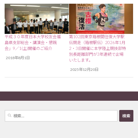
平成３０年度日本大学校友会福
第102回東京箱根間往復大学駅
島県支部総会・講演会・懇親
伝競走（箱根駅伝）2026年1月
会」9／1(土)開催のご紹介
2・3日開催に本学陸上競技部特
別長距離部門が3年連続で出場
2018年8月1日
いたします。
2025年12月20日
検
索: