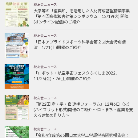
校友会ニュース
大学等の「復興知」を活用した人材育成基盤構築事業
「第４回鳥獣被害対策シンポジウム」12/19(火) 開催
(オンライン配信)のご紹介
校友会ニュース
「日本アプライドスポーツ科学会第２回大会特別講
演」1/21(土)開催のご紹介
校友会ニュース
「ロボット・航空宇宙フェスタふくしま2022」
11/25(金)・26(土)開催のご紹介
校友会ニュース
『第22回 産・学・官 連携フォーラム』12月6日（火）
(ハイブリット形式)開催のご紹介 ～森・まち・産業を支
える建築の作り方～
校友会ニュース
「令和4年度第65回日本大学工学部学術研究報告会：