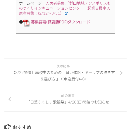
ホームページ
入居者募集:「郡山地域テクノポリスも
のづくりインキュベーションセンター」起業支援室入
居者募集！(2/12～3/31）
●
募集要項(概要版PDF)ダウンロード
次の記事
【3/22開催】高校生のための「賢い進路・キャリアの描き方
＆選び方 」＜申込受付中＞
前の記事
「日芸ふくしま歌謡祭」4/20(日)開催のお知らせ
おすすめ