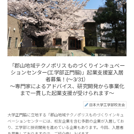
「郡山地域テクノポリス ものづくりインキュベー
ションセンター(工学部正門脇)」起業支援室入居
者募集！(～3/31）
～専門家によるアドバイス、研究開発から事業化
まで一貫した起業支援が受けられます～
日本大学工学部校友会
大学正門脇に立地する「郡山地域テクノポリスものづくりインキュ
ベーションセンターには、校友企業を含む多数の企業が入居してお
り、工学部と技術開発を進めている企業もあります。今回、入居者
を募集しておりますので、ご紹介申し上げます。