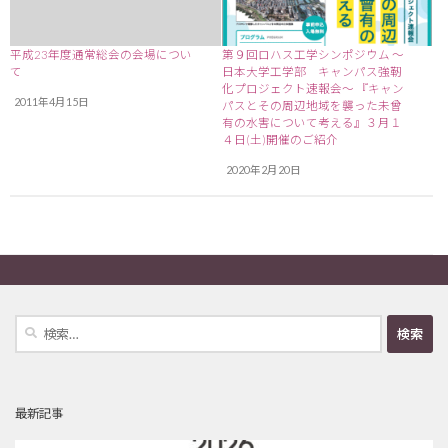
平成23年度通常総会の会場につい
第９回ロハス工学シンポジウム ～
て
日本大学工学部 キャンパス強靭
化プロジェクト速報会～ 『キャン
2011年4月15日
パスとその周辺地域を襲った未曾
有の水害について考える』３月１
４日(土)開催のご紹介
2020年2月20日
検
索:
最新記事