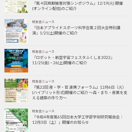
「第４回鳥獣被害対策シンポジウム」12/19(火) 開催
(オンライン配信)のご紹介
校友会ニュース
「日本アプライドスポーツ科学会第２回大会特別講
演」1/21(土)開催のご紹介
校友会ニュース
「ロボット・航空宇宙フェスタふくしま2022」
11/25(金)・26(土)開催のご紹介
校友会ニュース
『第22回 産・学・官 連携フォーラム』12月6日（火）
(ハイブリット形式)開催のご紹介 ～森・まち・産業を支
える建築の作り方～
校友会ニュース
「令和4年度第65回日本大学工学部学術研究報告会：
12月3日（土）」開催のお知らせ