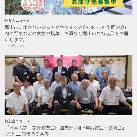
校友会ニュース
郡山市にゆかりのある方が主催する会合(OB・OGや同窓会)に
肉や野菜などの食材や銘菓、お酒など郡山市の特産品をお届
けします。
19 6月, 2026
校友会ニュース
「日本大学工学部校友会四国支部令和8年度総会・懇親会」
7/25(土)開催のご案内