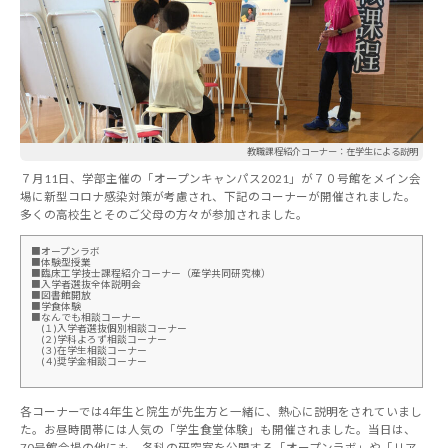
教職課程紹介コーナー：在学生による説明
７月11日、学部主催の「オープンキャンパス2021」が７０号館をメイン会
場に新型コロナ感染対策が考慮され、下記のコーナーが開催されました。
多くの高校生とそのご父母の方々が参加されました。
■オープンラボ
■体験型授業
■臨床工学技士課程紹介コーナー（産学共同研究棟）
■入学者選抜全体説明会
■図書館開放
■学食体験
■なんでも相談コーナー
(１)入学者選抜個別相談コーナー
(２)学科よろず相談コーナー
(３)在学生相談コーナー
(４)奨学金相談コーナー
各コーナーでは4年生と院生が先生方と一緒に、熱心に説明をされていまし
た。お昼時間帯には人気の「学生食堂体験」も開催されました。当日は、
70号館会場の他にも、各科の研究室を公開する「オープンラボ」や「リア