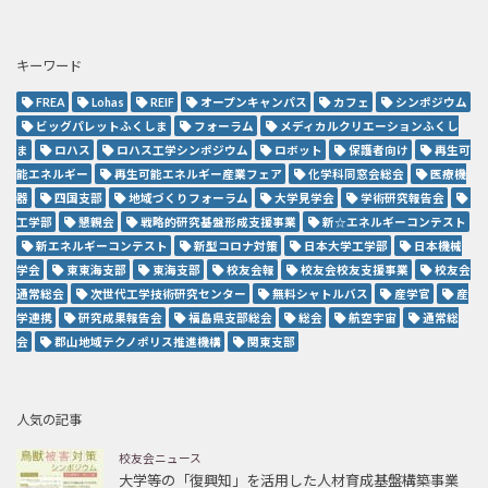
キーワード
FREA
Lohas
REIF
オープンキャンパス
カフェ
シンポジウム
ビッグパレットふくしま
フォーラム
メディカルクリエーションふくし
ま
ロハス
ロハス工学シンポジウム
ロボット
保護者向け
再生可
能エネルギー
再生可能エネルギー産業フェア
化学科同窓会総会
医療機
器
四国支部
地域づくりフォーラム
大学見学会
学術研究報告会
工学部
懇親会
戦略的研究基盤形成支援事業
新☆エネルギーコンテスト
新エネルギーコンテスト
新型コロナ対策
日本大学工学部
日本機械
学会
東東海支部
東海支部
校友会報
校友会校友支援事業
校友会
通常総会
次世代工学技術研究センター
無料シャトルバス
産学官
産
学連携
研究成果報告会
福島県支部総会
総会
航空宇宙
通常総
会
郡山地域テクノポリス推進機構
関東支部
人気の記事
校友会ニュース
大学等の「復興知」を活用した人材育成基盤構築事業