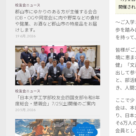
校友会ニュース
開催され
郡山市にゆかりのある方が主催する会合
(OB・OGや同窓会)に肉や野菜などの食材
～ご入学
や銘菓、お酒など郡山市の特産品をお届
歩を踏み
けします。
19 6月, 2026
を持って
皆様がご
境に恵ま
健」「文
出して参
と、部活
き、人間
校友会ニュース
「日本大学工学部校友会四国支部令和8年
ここで少
度総会・懇親会」7/25(土)開催のご案内
会は、本
20 5月, 2026
り、日本
そ6万人
会員とし