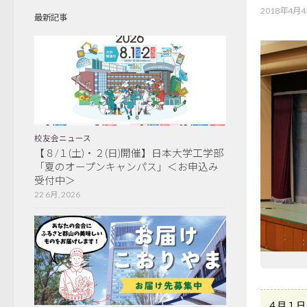
2018年4月
最新記事
校友会ニュース
【８/１(土)・２(日)開催】日本大学工学部
「夏のオープンキャンパス」＜お申込み
受付中＞
22 6月, 2026
４月１日