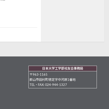
日本大学工学部校友会事務局
〒963-1165
郡山市田村町徳定字中河原1番地
TEL・FAX: 024-944-1327