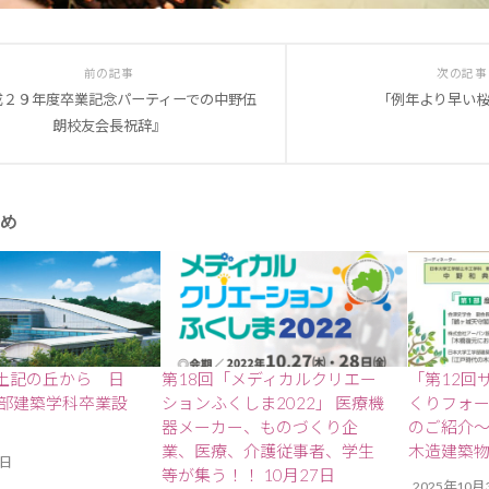
前の記事
次の記事
成２９年度卒業記念パーティーでの中野伍
「例年より早い
朗校友会長祝辞』
め
風土記の丘から 日
第18回「メディカルクリエー
「第12回
部建築学科卒業設
ションふくしま2022」 医療機
くりフォーラ
器メーカー、ものづくり企
のご紹介
業、医療、介護従事者、学生
木造建築
7日
等が集う！！ 10月27日
2025年10月