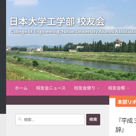
日本大学工学部 校友会
College of Engineering, Nihon University Alumni Associati
ホーム
校友会ニュース
校友会便り
校友会報
本部リ
検
『平成
索:
辞』