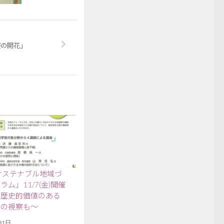
桜の開花」
サステナブル地域づ
ム」11/7(金)開催
～歴史的価値のある
物の視察も～
31日