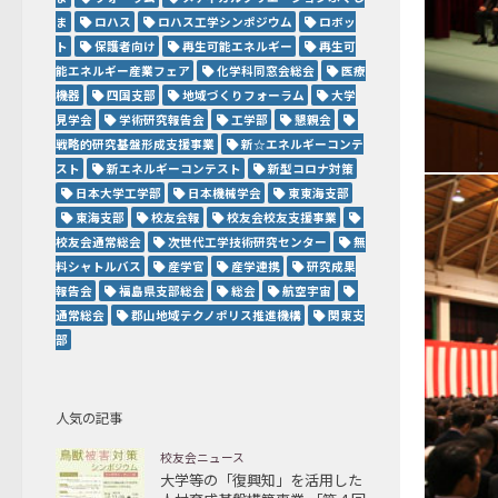
ま
ロハス
ロハス工学シンポジウム
ロボッ
ト
保護者向け
再生可能エネルギー
再生可
能エネルギー産業フェア
化学科同窓会総会
医療
機器
四国支部
地域づくりフォーラム
大学
見学会
学術研究報告会
工学部
懇親会
戦略的研究基盤形成支援事業
新☆エネルギーコンテ
スト
新エネルギーコンテスト
新型コロナ対策
日本大学工学部
日本機械学会
東東海支部
東海支部
校友会報
校友会校友支援事業
校友会通常総会
次世代工学技術研究センター
無
料シャトルバス
産学官
産学連携
研究成果
報告会
福島県支部総会
総会
航空宇宙
通常総会
郡山地域テクノポリス推進機構
関東支
部
人気の記事
校友会ニュース
大学等の「復興知」を活用した