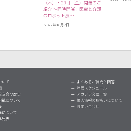
（木）・28日（金）開催のご
紹介 ～同時開催：医療と介護
のロボット展～
2022年10月7日
ついて
よくあるご質問と回答
画
年間スケジュール
校友会の歴史
アカシア文庫一覧
組織について
個人情報の取扱いについて
拶
お問い合わせ
簿について
早見表