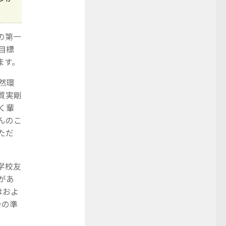
の第一
目標
ます。
然環
質実剛
く輩
んのこ
ただ
学校友
があ
はおよ
会の準