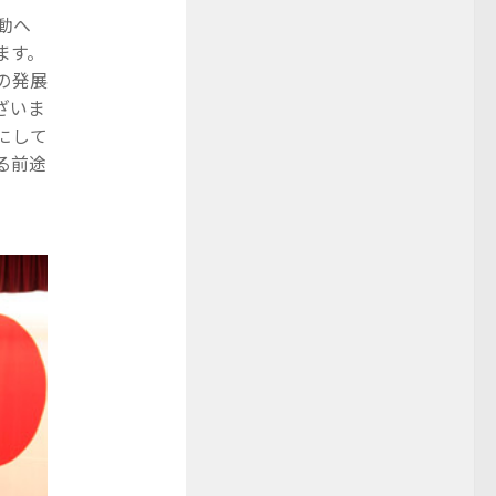
動へ
ます。
の発展
ざいま
にして
る前途