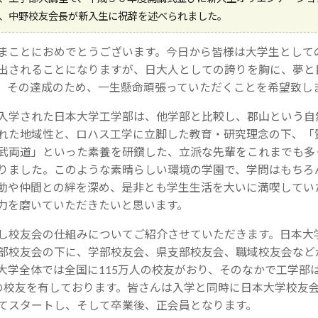
、中野校友会長が新入生に祝辞を述べられました。
まことにおめでとうございます。今日から皆様は大学生として
出されることになりますが、日大人としての誇りを胸に、夢と
、その達成のため、一生懸命頑張っていただくことを希望致し
入学された日本大学工学部は、他学部と比較し、郡山という自
れた地域性と、ロハス工学に立脚した教育・研究理念の下、「
武両道」といった素養を研鑽した、立派な先輩をこれまでも多
りました。このような素晴らしい環境の学園で、学問はもちろ
動や仲間との絆を深め、是非とも学生生活を大いに満喫してい
力を磨いていただきたいと思います。
し校友会の仕組みについてご紹介させていただきます。日本大
部校友会の下に、学部校友会、県支部校友会、職域校友会など
大学全体では全国に115万人の校友がおり、そのなかで工学部
の校友を有しております。皆さんは入学と同時に日本大学校友
てスタートし、そして卒業後、正会員となります。