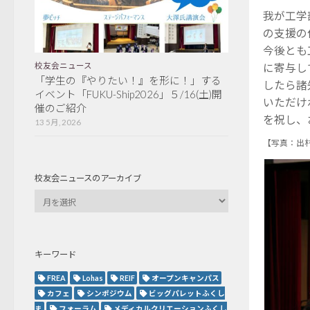
我が工学
の支援の
今後とも
に寄与し
校友会ニュース
「学生の『やりたい！』を形に！」する
したら諸
イベント「FUKU-Ship2026」５/16(土)開
いただけ
催のご紹介
を祝し、
13 5月, 2026
【写真：出
校友会ニュースのアーカイブ
キーワード
FREA
Lohas
REIF
オープンキャンパス
カフェ
シンポジウム
ビッグパレットふくし
ま
フォーラム
メディカルクリエーションふくし