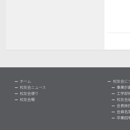
ホーム
校友会に
校友会ニュース
事業計
校友会便り
工学部
校友会報
校友会
会長挨
会員名
卒業回