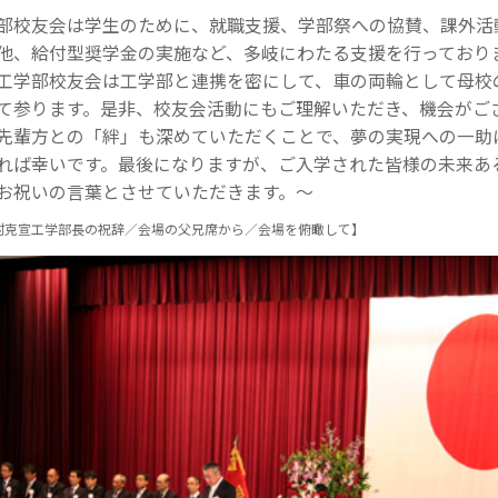
部校友会は学生のために、就職支援、学部祭への協賛、課外活
他、給付型奨学金の実施など、多岐にわたる支援を行っており
工学部校友会は工学部と連携を密にして、車の両輪として母校
て参ります。是非、校友会活動にもご理解いただき、機会がご
先輩方との「絆」も深めていただくことで、夢の実現への一助
れば幸いです。最後になりますが、ご入学された皆様の未来あ
お祝いの言葉とさせていただきます。～
村克宣工学部長の祝辞／会場の父兄席から／会場を俯瞰して】