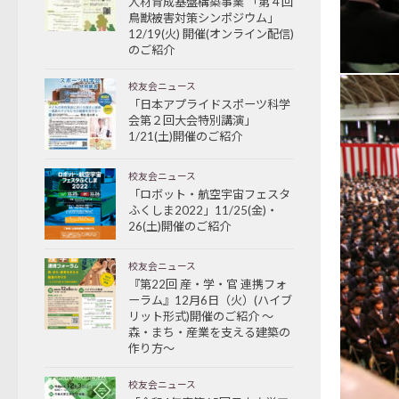
人材育成基盤構築事業 「第４回
鳥獣被害対策シンポジウム」
12/19(火) 開催(オンライン配信)
のご紹介
校友会ニュース
「日本アプライドスポーツ科学
会第２回大会特別講演」
1/21(土)開催のご紹介
校友会ニュース
「ロボット・航空宇宙フェスタ
ふくしま2022」11/25(金)・
26(土)開催のご紹介
校友会ニュース
『第22回 産・学・官 連携フォ
ーラム』12月6日（火）(ハイブ
リット形式)開催のご紹介 ～
森・まち・産業を支える建築の
作り方～
校友会ニュース