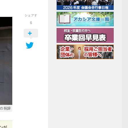
シェアす
る
の祝辞
ンが