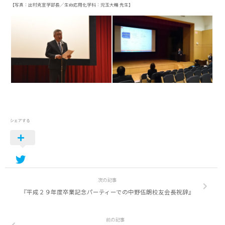
【写真：出村克宣学部長／生命応用化学科：児玉大輔 先生】
シェアする
次の記事
『平成２９年度卒業記念パーティーでの中野伍朗校友会長祝辞』
前の記事