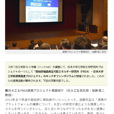
連携プロジェクト概要紹介：加藤 隆二先生
３月７日工学部 ６２号館（ハットNE）大講堂にて、日本大学工学部工学研究所プロ
ジェクトの一つとして
「産総研福島再生可能エネルギー研究所（FREA）・日本大学
工学部連携推進プロジェクト」のキックオフシンポジウム
が開催されました。これか
らの連携活動が期待されます。下記の次第内容でした。
■日大工＆FREA連携プロジェクト概要紹介 （日大工生命応用：加藤 隆二
教授）
2011年まで筑波の産総研に御自身がいらっしゃった、加藤先生は「連携の
プラットフォームの構築について、お互いの研究が進むような橋渡しのシ
ステムを作っていきたいし、点と点とのつながりだったものを太い連携に
したいと思います。これからも、いろいろ考えているので、是非、皆さん