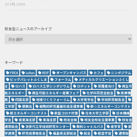
13 5月, 2026
校友会ニュースのアーカイブ
キーワード
FREA
Lohas
REIF
オープンキャンパス
カフェ
シンポジウム
ビッグパレットふくしま
フォーラム
メディカルクリエーションふくし
ま
ロハス
ロハス工学シンポジウム
ロボット
保護者向け
再生可
能エネルギー
再生可能エネルギー産業フェア
化学科同窓会総会
医療機
器
四国支部
地域づくりフォーラム
大学見学会
学術研究報告会
工学部
懇親会
戦略的研究基盤形成支援事業
新☆エネルギーコンテスト
新エネルギーコンテスト
新型コロナ対策
日本大学工学部
日本機械
学会
東東海支部
東海支部
校友会報
校友会校友支援事業
校友会
通常総会
次世代工学技術研究センター
無料シャトルバス
産学官
産
学連携
研究成果報告会
福島県支部総会
総会
航空宇宙
通常総