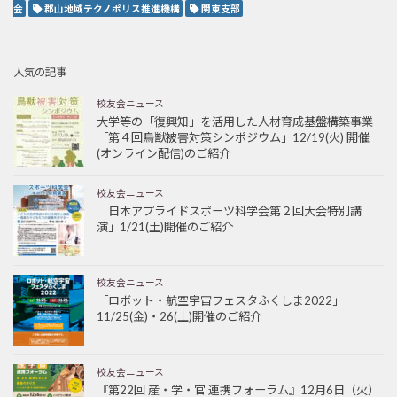
会
郡山地域テクノポリス推進機構
関東支部
人気の記事
校友会ニュース
大学等の「復興知」を活用した人材育成基盤構築事業
「第４回鳥獣被害対策シンポジウム」12/19(火) 開催
(オンライン配信)のご紹介
校友会ニュース
「日本アプライドスポーツ科学会第２回大会特別講
演」1/21(土)開催のご紹介
校友会ニュース
「ロボット・航空宇宙フェスタふくしま2022」
11/25(金)・26(土)開催のご紹介
校友会ニュース
『第22回 産・学・官 連携フォーラム』12月6日（火）