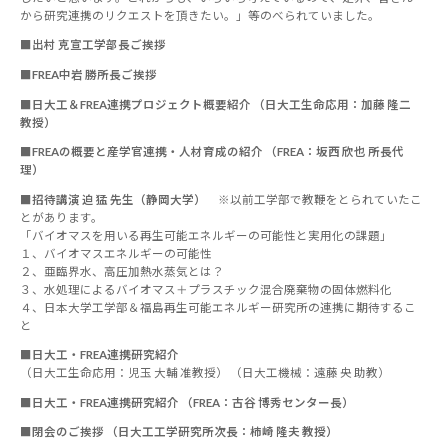
から研究連携のリクエストを頂きたい。」等のべられていました。
■出村 克宣工学部長ご挨拶
■FREA中岩 勝所長ご挨拶
■日大工＆FREA連携プロジェクト概要紹介 （日大工生命応用：加藤 隆二
教授）
■FREAの概要と産学官連携・人材育成の紹介 （FREA：坂西 欣也 所長代
理）
■招待講演 迫 猛 先生（静岡大学）
※以前工学部で教鞭をとられていたこ
とがあります。
「バイオマスを用いる再生可能エネルギーの可能性と実用化の課題」
１、バイオマスエネルギーの可能性
２、亜臨界水、高圧加熱水蒸気とは？
３、水処理によるバイオマス＋プラスチック混合廃棄物の固体燃料化
４、日本大学工学部＆福島再生可能エネルギー研究所の連携に期待するこ
と
■日大工・FREA連携研究紹介
（日大工生命応用：児玉 大輔 准教授） （日大工機械：遠藤 央 助教）
■日大工・FREA連携研究紹介 （FREA：古谷 博秀センター長）
■閉会のご挨拶 （日大工工学研究所次長：柿崎 隆夫 教授）