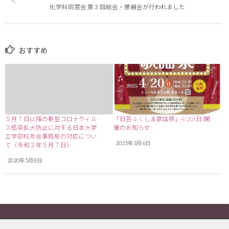
化学科同窓会 第３回総会・懇親会が行われました
おすすめ
５月７日以降の新型コロナウィル
「日芸ふくしま歌謡祭」4/20(日)開
ス感染拡大防止に対する日本大学
催のお知らせ
工学部校友会事務局の対応につい
2025年3月6日
て（令和２年５月７日）
2020年5月8日