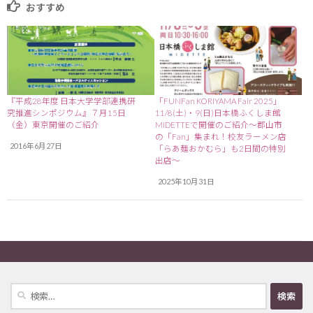
おすすめ
『平成28年度 日本大学学部連携研
「FUNFan KORIYAMA Fair 2025」
究推進シンポジウム』７月15日
11/8(土)・9(日)日本橋ふくしま館
（金）東京開催のご紹介
MIDETTEで開催のご紹介～郡山市
の「Fan」集まれ！校友ラーメン店
2016年6月27日
「らあ麺おかむら」も2日間の特別
出店～
2025年10月31日
検
索: