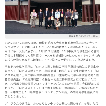
新学生寮「バンデリアン郡山」
10月22日・23日の2日間、母校を訪ねる会該当者対象の第3回校友会キャ
ンパスツアーを企画しましたところ51名の皆さんに参加いただきました。
両日とも、天候に恵まれ、22日に２班編成、23日午後は母校を訪ねる会終
了後に３班編成にて各科毎のコースを約1時間40分にわたってキャンパス内
の校舎建物を見ながら散策し、４～7箇所の見学をしていただきました。
それぞれの見学箇所は『ロハスの家：機械工学科 伊藤耕祐先生の研究生の
皆さん』『ロハスの橋：土木工学科 岩城一郎先生の研究生の皆さん』『ロ
ハスの花壇：土木工学科 中野和典先生』『生命応用化学科研究室訪問：佐
藤公俊先生』『校史資料室：校友会 木村圭二特別顧問』にご担当いただ
き、70号館９階の展望フロアではキャンパスの360°を眺望、今回新たに加
わった、『ロハスのトイレ』は土木工学科の中野和典先生に解説をいただ
き、今年竣工した『新学生寮：バンデリアン郡山』の内部見学を最後に終
了となりました。
プログラムの進行上、あわただしい中での出発にも関わらず、参加いただ