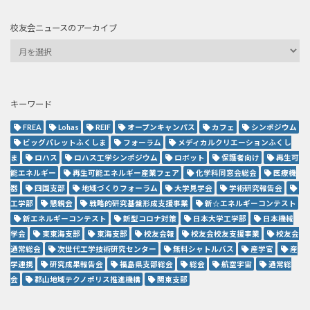
校友会ニュースのアーカイブ
キーワード
FREA
Lohas
REIF
オープンキャンパス
カフェ
シンポジウム
ビッグパレットふくしま
フォーラム
メディカルクリエーションふくし
ま
ロハス
ロハス工学シンポジウム
ロボット
保護者向け
再生可
能エネルギー
再生可能エネルギー産業フェア
化学科同窓会総会
医療機
器
四国支部
地域づくりフォーラム
大学見学会
学術研究報告会
工学部
懇親会
戦略的研究基盤形成支援事業
新☆エネルギーコンテスト
新エネルギーコンテスト
新型コロナ対策
日本大学工学部
日本機械
学会
東東海支部
東海支部
校友会報
校友会校友支援事業
校友会
通常総会
次世代工学技術研究センター
無料シャトルバス
産学官
産
学連携
研究成果報告会
福島県支部総会
総会
航空宇宙
通常総
会
郡山地域テクノポリス推進機構
関東支部