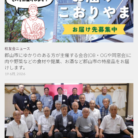
校友会ニュース
郡山市にゆかりのある方が主催する会合(OB・OGや同窓会)に
肉や野菜などの食材や銘菓、お酒など郡山市の特産品をお届
けします。
19 6月, 2026