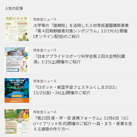
人気の記事
校友会ニュース
大学等の「復興知」を活用した人材育成基盤構築事業
「第４回鳥獣被害対策シンポジウム」12/19(火) 開催
(オンライン配信)のご紹介
校友会ニュース
「日本アプライドスポーツ科学会第２回大会特別講
演」1/21(土)開催のご紹介
校友会ニュース
「ロボット・航空宇宙フェスタふくしま2022」
11/25(金)・26(土)開催のご紹介
校友会ニュース
『第22回 産・学・官 連携フォーラム』12月6日（火）
(ハイブリット形式)開催のご紹介 ～森・まち・産業を支
える建築の作り方～