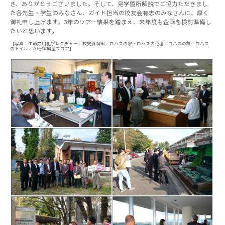
き、ありがとうございました。そして、見学箇所解説でご協力ただきまし
た各先生・学生のみなさん、ガイド担当の校友会有志のみなさんに、厚く
御礼申し上げます。3年のツアー結果を踏まえ、来年度も企画を検討準備し
たいと思います。
【写真：生命応用化学レクチャー／校史資料館／ロハスの家・ロハスの花壇／ロハスの橋／ロハス
のトイレ／70号館展望フロア】