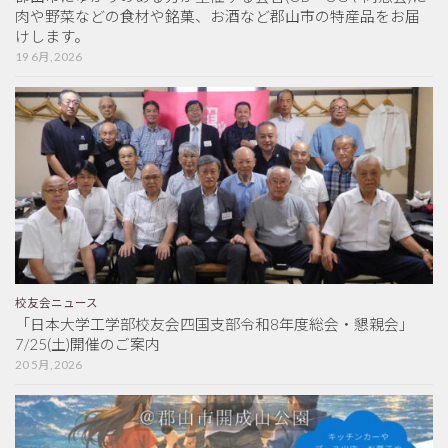
肉や野菜などの食材や銘菓、お酒など郡山市の特産品をお届
けします。
19 6月, 2026
校友会ニュース
「日本大学工学部校友会四国支部令和8年度総会・懇親会」
7/25(土)開催のご案内
20 5月, 2026