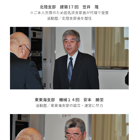
北陸支部 建築1７回 笠井 隆
※ご本人欠席のため岩名涼支部長が代理で受賞
活動歴／北陸支部長を歴任
東東海支部 機械１４回 安本 勝至
活動歴／東東海支部の設立・運営に尽力