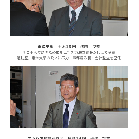
東海支部 土木1６回 浅田 良孝
※ご本人欠席のため市川三千男東海支部長が代理で受賞
活動歴／東海支部の設立に尽力 事務局次長・会計監査を歴任
アカシア教育研究会 建築1４回 湯浅 耕三