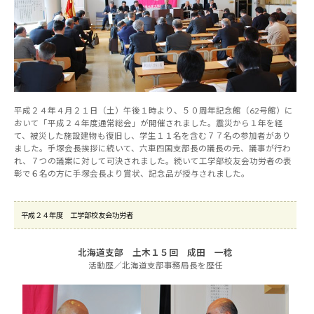
平成２４年４月２１日（土）午後１時より、５０周年記念館（62号館）に
おいて「平成２４年度通常総会」が開催されました。震災から１年を経
て、被災した施設建物も復旧し、学生１１名を含む７７名の参加者があり
ました。手塚会長挨拶に続いて、六車四国支部長の議長の元、議事が行わ
れ、７つの議案に対して可決されました。続いて工学部校友会功労者の表
彰で６名の方に手塚会長より賞状、記念品が授与されました。
平成２４年度 工学部校友会功労者
北海道支部 土木１５回 成田 一稔
活動歴／北海道支部事務局長を歴任