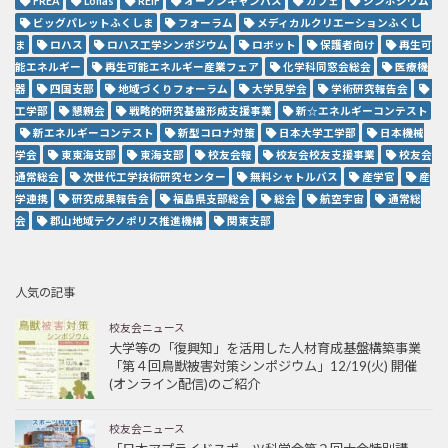
FREA
Lohas
REIF
オープンキャンパス
カフェ
シンポジウム
ビッグパレットふくしま
フォーラム
メディカルクリエーションふくし
ま
ロハス
ロハス工学シンポジウム
ロボット
保護者向け
再生可
能エネルギー
再生可能エネルギー産業フェア
化学科同窓会総会
医療機
器
四国支部
地域づくりフォーラム
大学見学会
学術研究報告会
工学部
懇親会
戦略的研究基盤形成支援事業
新☆エネルギーコンテスト
新エネルギーコンテスト
新型コロナ対策
日本大学工学部
日本機械
学会
東東海支部
東海支部
校友会報
校友会校友支援事業
校友会
通常総会
次世代工学技術研究センター
無料シャトルバス
産学官
産
学連携
研究成果報告会
福島県支部総会
総会
航空宇宙
通常総
会
郡山地域テクノポリス推進機構
関東支部
人気の記事
校友会ニュース
大学等の「復興知」を活用した人材育成基盤構築事業
「第４回鳥獣被害対策シンポジウム」12/19(火) 開催
(オンライン配信)のご紹介
校友会ニュース