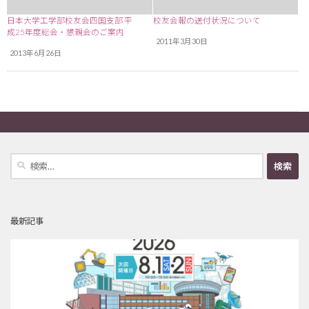
日本大学工学部校友会四国支部 平
校友会報の送付状況について
成25年度総会・懇親会のご案内
2011年3月30日
2013年6月26日
検
索:
最新記事