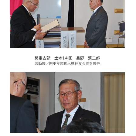
関東支部 土木1４回 星野 濱三郎
活動歴／関東支部栃木県校友会長を歴任