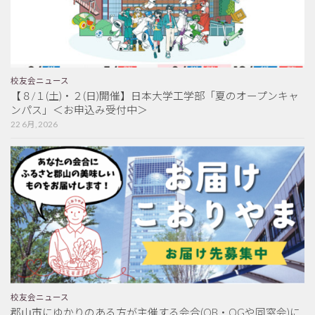
校友会ニュース
【８/１(土)・２(日)開催】日本大学工学部「夏のオープンキャ
ンパス」＜お申込み受付中＞
22 6月, 2026
校友会ニュース
郡山市にゆかりのある方が主催する会合(OB・OGや同窓会)に