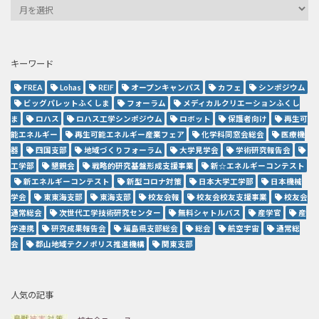
キーワード
FREA
Lohas
REIF
オープンキャンパス
カフェ
シンポジウム
ビッグパレットふくしま
フォーラム
メディカルクリエーションふくし
ま
ロハス
ロハス工学シンポジウム
ロボット
保護者向け
再生可
能エネルギー
再生可能エネルギー産業フェア
化学科同窓会総会
医療機
器
四国支部
地域づくりフォーラム
大学見学会
学術研究報告会
工学部
懇親会
戦略的研究基盤形成支援事業
新☆エネルギーコンテスト
新エネルギーコンテスト
新型コロナ対策
日本大学工学部
日本機械
学会
東東海支部
東海支部
校友会報
校友会校友支援事業
校友会
通常総会
次世代工学技術研究センター
無料シャトルバス
産学官
産
学連携
研究成果報告会
福島県支部総会
総会
航空宇宙
通常総
会
郡山地域テクノポリス推進機構
関東支部
人気の記事