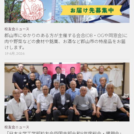
校友会ニュース
郡山市にゆかりのある方が主催する会合(OB・OGや同窓会)に
肉や野菜などの食材や銘菓、お酒など郡山市の特産品をお届
けします。
19 6月, 2026
校友会ニュース
「日本大学工学部校友会四国支部令和8年度総会・懇親会」