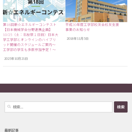
第18回新☆エネルギーコンテスト
平成30年度工学部校友会校友支援
【日本機械学会分野連携企画】
事業のお知らせ
10/25（土：北桜祭１日目）日本大
2018年11月5日
学工学部とオンラインのハイブリ
ッド開催のスケジュールご案内～
工学部の学生も多数参加予定！〜
2025年10月21日
検
索:
最新記事