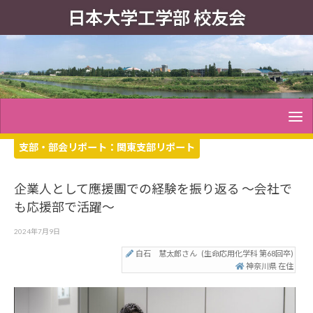
日本大学工学部 校友会
支部・部会リポート：
関東支部リポート
企業人として應援團での経験を振り返る ～会社で
も応援部で活躍～
2024年7月9日
白石 慧太郎さん
(生命応用化学科 第68回卒)
神奈川県 在住