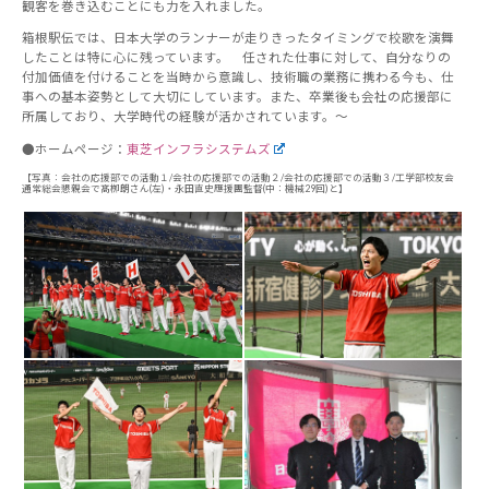
観客を巻き込むことにも力を入れました。
箱根駅伝では、日本大学のランナーが走りきったタイミングで校歌を演舞
したことは特に心に残っています。 任された仕事に対して、自分なりの
付加価値を付けることを当時から意識し、技術職の業務に携わる今も、仕
事への基本姿勢として大切にしています。また、卒業後も会社の応援部に
所属しており、大学時代の経験が活かされています。～
●ホームページ：
東芝インフラシステムズ
【写真：会社の応援部での活動１/会社の応援部での活動２/会社の応援部での活動３/工学部校友会
通常総会懇親会で髙栁朗さん(左)・永田直史應援團監督(中：機械29回)と】