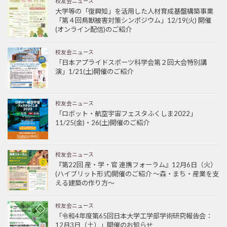
校友会ニュース
大学等の「復興知」を活用した人材育成基盤構築事業
「第４回鳥獣被害対策シンポジウム」12/19(火) 開催
(オンライン配信)のご紹介
校友会ニュース
「日本アプライドスポーツ科学会第２回大会特別講
演」1/21(土)開催のご紹介
校友会ニュース
「ロボット・航空宇宙フェスタふくしま2022」
11/25(金)・26(土)開催のご紹介
校友会ニュース
『第22回 産・学・官 連携フォーラム』12月6日（火）
(ハイブリット形式)開催のご紹介 ～森・まち・産業を支
える建築の作り方～
校友会ニュース
「令和4年度第65回日本大学工学部学術研究報告会：
12月3日（土）」開催のお知らせ