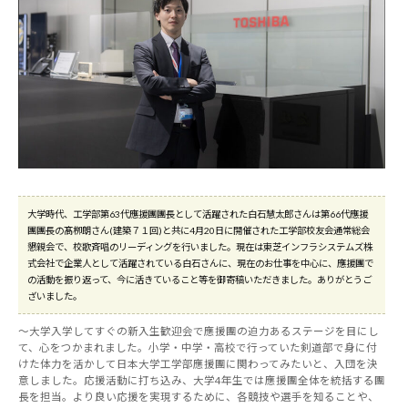
大学時代、工学部第63代應援團團長として活躍された白石慧太郎さんは第66代應援
團團長の髙栁朗さん(建築７１回)と共に4月20日に開催された工学部校友会通常総会
懇親会で、校歌斉唱のリーディングを行いました。現在は東芝インフラシステムズ株
式会社で企業人として活躍されている白石さんに、現在のお仕事を中心に、應援團で
の活動を振り返って、今に活きていること等を御寄稿いただきました。ありがとうご
ざいました。
～大学入学してすぐの新入生歓迎会で應援團の迫力あるステージを目にし
て、心をつかまれました。小学・中学・高校で行っていた剣道部で身に付
けた体力を活かして日本大学工学部應援團に関わってみたいと、入団を決
意しました。応援活動に打ち込み、大学4年生では應援團全体を統括する團
長を担当。より良い応援を実現するために、各競技や選手を知ることや、