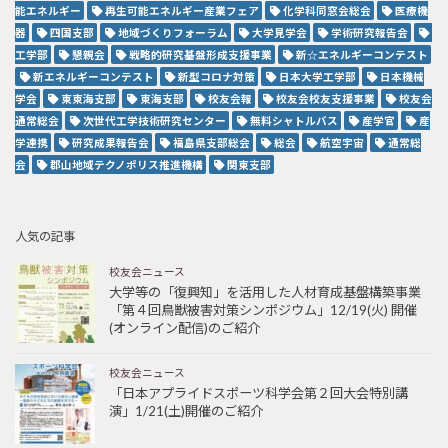
能エネルギー
再生可能エネルギー産業フェア
化学科同窓会総会
医療機
器
四国支部
地域づくりフォーラム
大学見学会
学術研究報告会
工学部
懇親会
戦略的研究基盤形成支援事業
新☆エネルギーコンテスト
新エネルギーコンテスト
新型コロナ対策
日本大学工学部
日本機械
学会
東東海支部
東海支部
校友会報
校友会校友支援事業
校友会
通常総会
次世代工学技術研究センター
無料シャトルバス
産学官
産
学連携
研究成果報告会
福島県支部総会
総会
航空宇宙
通常総
会
郡山地域テクノポリス推進機構
関東支部
人気の記事
校友会ニュース
大学等の「復興知」を活用した人材育成基盤構築事業
「第４回鳥獣被害対策シンポジウム」12/19(火) 開催
(オンライン配信)のご紹介
校友会ニュース
「日本アプライドスポーツ科学会第２回大会特別講
演」1/21(土)開催のご紹介