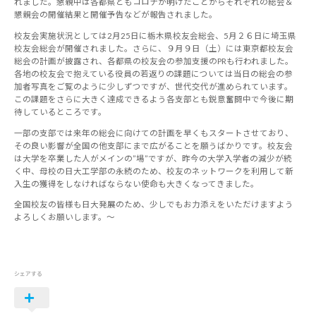
れました。懇親中は各都県ともコロナが明けたことからそれぞれの総会＆
懇親会の開催結果と開催予告などが報告されました。
校友会実施状況としては2月25日に栃木県校友会総会、5月２６日に埼玉県
校友会総会が開催されました。さらに、９月９日（土）には東京都校友会
総会の計画が披露され、各都県の校友会の参加支援のPRも行われました。
各地の校友会で抱えている役員の若返りの課題については当日の総会の参
加者写真をご覧のように少しずつですが、世代交代が進められています。
この課題をさらに大きく達成できるよう各支部とも鋭意奮闘中で今後に期
待しているところです。
一部の支部では来年の総会に向けての計画を早くもスタートさせており、
その良い影響が全国の他支部にまで広がることを願うばかりです。校友会
は大学を卒業した人がメインの”場”ですが、昨今の大学入学者の減少が続
く中、母校の日大工学部の永続のため、校友のネットワークを利用して新
入生の獲得をしなければならない使命も大きくなってきました。
全国校友の皆様も日大発展のため、少しでもお力添えをいただけますよう
よろしくお願いします。～
シェアする