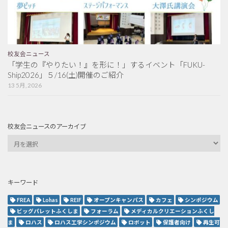
校友会ニュース
「学生の『やりたい！』を形に！」するイベント「FUKU-
Ship2026」５/16(土)開催のご紹介
13 5月, 2026
校友会ニュースのアーカイブ
キーワード
FREA
Lohas
REIF
オープンキャンパス
カフェ
シンポジウム
ビッグパレットふくしま
フォーラム
メディカルクリエーションふくし
ま
ロハス
ロハス工学シンポジウム
ロボット
保護者向け
再生可