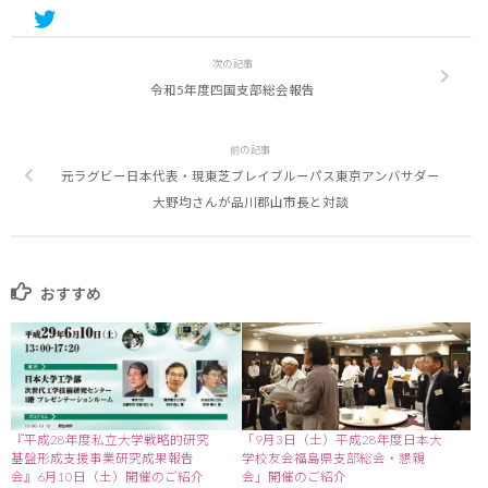
次の記事
令和5年度四国支部総会報告
前の記事
元ラグビー日本代表・現東芝ブレイブルーパス東京アンバサダー
大野均さんが品川郡山市長と対談
おすすめ
『平成28年度私立大学戦略的研究
「9月3日（土）平成28年度日本大
基盤形成支援事業研究成果報告
学校友会福島県支部総会・懇親
会』6月10日（土）開催のご紹介
会」開催のご紹介