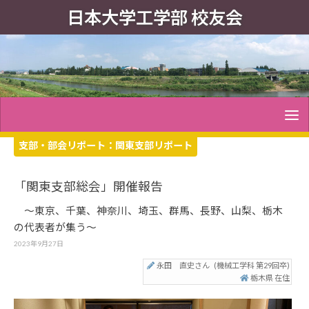
日本大学工学部 校友会
支部・部会リポート：
関東支部リポート
「関東支部総会」開催報告
～東京、千葉、神奈川、埼玉、群馬、長野、山梨、栃木
の代表者が集う～
2023年9月27日
永田 直史さん
(機械工学科 第29回卒)
栃木県 在住