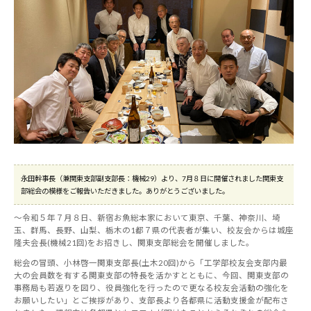
永田幹事長（兼関東支部副支部長：機械29）より、7月８日に開催されました関東支
部総会の模様をご報告いただきました。ありがとうございました。
～令和５年７月８日、新宿お魚総本家において東京、千葉、神奈川、埼
玉、群馬、長野、山梨、栃木の1都７県の代表者が集い、校友会からは城座
隆夫会長(機械21回)をお招きし、関東支部総会を開催しました。
総会の冒頭、小林啓一関東支部長(土木20回)から「工学部校友会支部内最
大の会員数を有する関東支部の特長を活かすとともに、今回、関東支部の
事務局も若返りを図り、役員強化を行ったので更なる校友会活動の強化を
お願いしたい」とご挨拶があり、支部長より各都県に活動支援金が配布さ