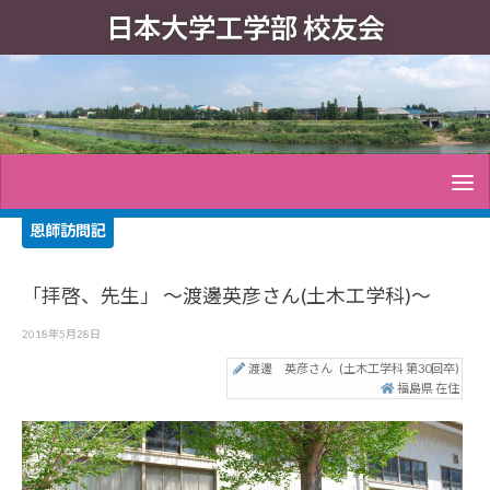
日本大学工学部 校友会
恩師訪問記
「拝啓、先生」 ～渡邊英彦さん(土木工学科)～
2018年5月28日
渡邊 英彦さん
(土木工学科 第30回卒)
福島県 在住