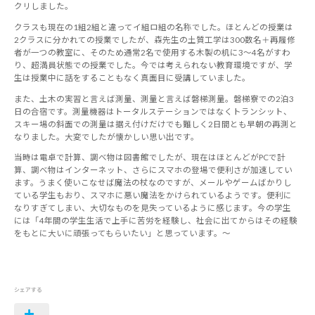
クリしました。
クラスも現在の1組2組と違ってイ組ロ組の名称でした。ほとんどの授業は
2クラスに分かれての授業でしたが、森先生の土質工学は300数名＋再履修
者が一つの教室に、そのため通常2名で使用する木製の机に3～4名がすわ
り、超満員状態での授業でした。今では考えられない教育環境ですが、学
生は授業中に話をすることもなく真面目に受講していました。
また、土木の実習と言えば測量、測量と言えば磐梯測量。磐梯寮での2泊3
日の合宿です。測量機器はトータルステーションではなくトランシット、
スキー場の斜面での測量は据え付けだけでも難しく2日間とも早朝の再測と
なりました。大変でしたが懐かしい思い出です。
当時は電卓で計算、調べ物は図書館でしたが、現在はほとんどがPCで計
算、調べ物はインターネット、さらにスマホの登場で便利さが加速してい
ます。うまく使いこなせば魔法の杖なのですが、メールやゲームばかりし
ている学生もおり、スマホに悪い魔法をかけられているようです。便利に
なりすぎてしまい、大切なものを見失っているように感じます。今の学生
には「4年間の学生生活で上手に苦労を経験し、社会に出てからはその経験
をもとに大いに頑張ってもらいたい」と思っています。～
シェアする