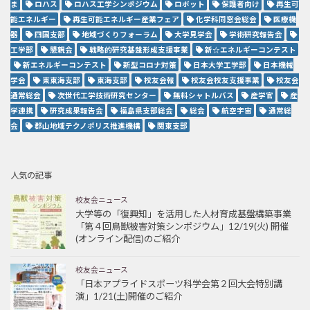
ま
ロハス
ロハス工学シンポジウム
ロボット
保護者向け
再生可
能エネルギー
再生可能エネルギー産業フェア
化学科同窓会総会
医療機
器
四国支部
地域づくりフォーラム
大学見学会
学術研究報告会
工学部
懇親会
戦略的研究基盤形成支援事業
新☆エネルギーコンテスト
新エネルギーコンテスト
新型コロナ対策
日本大学工学部
日本機械
学会
東東海支部
東海支部
校友会報
校友会校友支援事業
校友会
通常総会
次世代工学技術研究センター
無料シャトルバス
産学官
産
学連携
研究成果報告会
福島県支部総会
総会
航空宇宙
通常総
会
郡山地域テクノポリス推進機構
関東支部
人気の記事
校友会ニュース
大学等の「復興知」を活用した人材育成基盤構築事業
「第４回鳥獣被害対策シンポジウム」12/19(火) 開催
(オンライン配信)のご紹介
校友会ニュース
「日本アプライドスポーツ科学会第２回大会特別講
演」1/21(土)開催のご紹介