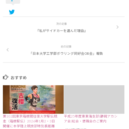
次の記事
『私がサイドカーを選んだ理由』
前の記事
「日本大学工学部ボウリング同好会OB会」報告
おすすめ
第102回東京箱根間往復大学駅伝競
平成25年度東東海支部(静岡アカシ
走（箱根駅伝）2026年1月2・3日
ア会)総会・懇親会のご案内
開催に本学陸上競技部特別長距離