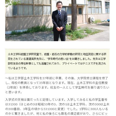
土木工学科岩盤工学研究室で、岩盤・岩石の力学的挙動の研究と地圧測定に関する研
究をされている渡邊英彦先生に、“学生時代の思い出”をお聞きしました。先生は工学
部校友会の常任幹事としても活躍されており、プライベートではテニスで汗を流され
ているようです。
～私は工学部土木工学科を37年前に卒業、その後、大学院修士課程を修了
し、母校の教員となって35年目となります。現在、土木工学科の主任教授
（2年目）を拝命しております。校友の一人として学生時代を振り返りたい
と思います。
入学式の天候は霙だったと記憶しています。入学してみると私の学生番号
は31300（はじめの3は昭和53年の3、次の1は土木工学科、次の300は土木
の300番目、3年生の頃から531300と変更）でした。1学科に300人もいる
のかと驚きましたが、何と私の後ろにも数名の渡辺君がおり、さらにビッ