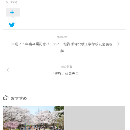
シェアする
次の記事
平成２５年度卒業記念パーティー報告 手塚公敏工学部校友会長祝
辞
前の記事
「拝啓、伏見先生」
おすすめ