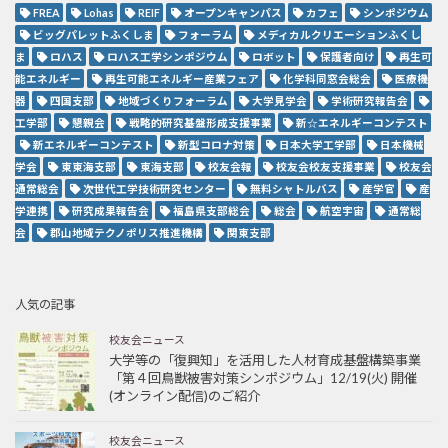
FREA
Lohas
REIF
オープンキャンパス
カフェ
シンポジウム
ビッグパレットふくしま
フォーラム
メディカルクリエーションふくし
ま
ロハス
ロハス工学シンポジウム
ロボット
保護者向け
再生可
能エネルギー
再生可能エネルギー産業フェア
化学科同窓会総会
医療機
器
四国支部
地域づくりフォーラム
大学見学会
学術研究報告会
工学部
懇親会
戦略的研究基盤形成支援事業
新☆エネルギーコンテスト
新エネルギーコンテスト
新型コロナ対策
日本大学工学部
日本機械
学会
東東海支部
東海支部
校友会報
校友会校友支援事業
校友会
通常総会
次世代工学技術研究センター
無料シャトルバス
産学官
産
学連携
研究成果報告会
福島県支部総会
総会
航空宇宙
通常総
会
郡山地域テクノポリス推進機構
関東支部
人気の記事
校友会ニュース
大学等の「復興知」を活用した人材育成基盤構築事業
「第４回鳥獣被害対策シンポジウム」12/19(火) 開催
(オンライン配信)のご紹介
校友会ニュース