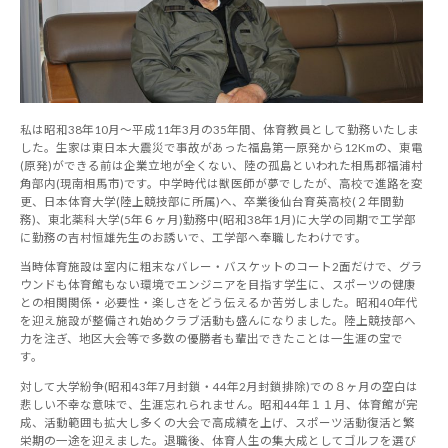
私は昭和38年10月～平成11年3月の35年間、体育教員として勤務いたしま
した。生家は東日本大震災で事故があった福島第一原発から12Kmの、東電
(原発)ができる前は企業立地が全くない、陸の孤島といわれた相馬郡福浦村
角部内(現南相馬市)です。中学時代は獣医師が夢でしたが、高校で進路を変
更、日本体育大学(陸上競技部に所属)へ、卒業後仙台育英高校(２年間勤
務)、東北薬科大学(5年６ヶ月)勤務中(昭和38年1月)に大学の同期で工学部
に勤務の吉村恒雄先生のお誘いで、工学部へ奉職したわけです。
当時体育施設は室内に粗末なバレー・バスケットのコート2面だけで、グラ
ウンドも体育館もない環境でエンジニアを目指す学生に、スポーツの健康
との相関関係・必要性・楽しさをどう伝えるか苦労しました。昭和40年代
を迎え施設が整備され始めクラブ活動も盛んになりました。陸上競技部へ
力を注ぎ、地区大会等で多数の優勝者も輩出できたことは一生涯の宝で
す。
対して大学紛争(昭和43年7月封鎖・44年2月封鎖排除)での８ヶ月の空白は
悲しい不幸な意味で、生涯忘れられません。昭和44年１１月、体育館が完
成、活動範囲も拡大し多くの大会で高成績を上げ、スポーツ活動復活と繁
栄期の一途を迎えました。退職後、体育人生の集大成としてゴルフを選び