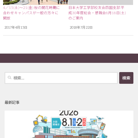
4／15(土)～21(金) 桜の開花時期に
日本大学工学部校友会四国支部 平
合わせキャンパスが一般の方々に
成30年度総会・懇親会8月18日(土)
開放
のご案内
2017年4月15日
2018年7月22日
検
索:
最新記事