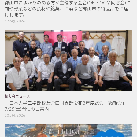
郡山市にゆかりのある方が主催する会合(OB・OGや同窓会)に
肉や野菜などの食材や銘菓、お酒など郡山市の特産品をお届
けします。
19 6月, 2026
校友会ニュース
「日本大学工学部校友会四国支部令和8年度総会・懇親会」
7/25(土)開催のご案内
20 5月, 2026